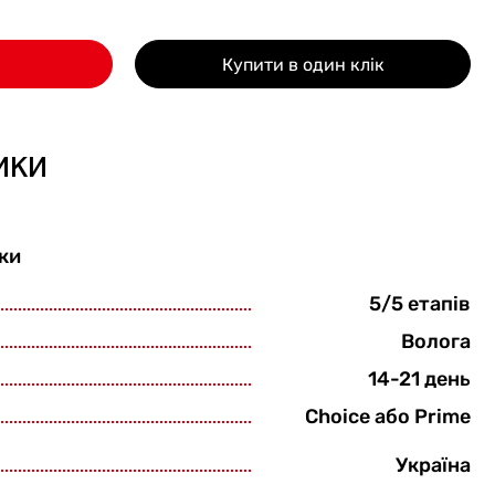
Купити в один клік
ики
ки
5/5 етапів
Волога
14-21 день
Choice або Prime
Україна