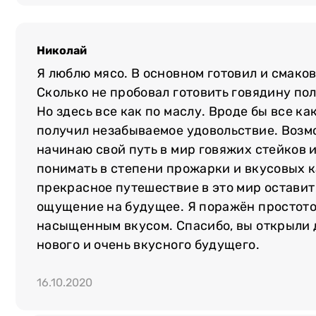
постачальників. Тварини отримують на
ретельний догляд, що забезпечуют
характеристики м`яса.
Николай
Я люблю мясо. В основном готовил и смако
Товар доставляємо за зазначеною адресою п
Сколько не пробовал готовить говядину пол
фірмовій упаковці. Оплатити покупку можн
Но здесь все как по маслу. Вроде бы все как 
картою або готівкою при отриманні замовле
получил незабываемое удовольствие. Возм
можете придбати стейк у мережі магазинів «М`
начинаю свой путь в мир говяжих стейков 
понимать в степени прожарки и вкусовых к
прекрасное путешествие в это мир оставит
ощущение на будущее. Я поражён простото
насыщенным вкусом. Спасибо, вы открыли 
нового и очень вкусного будущего.
16.10.2020