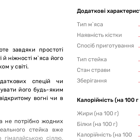
Додаткові характерис
Тип м`яса
Наявність кістки
Спосіб приготування
оте завдяки простоті
й ніжності м`яса його
Тип стейка
м у світі.
Стан страви
Зберігання
даткових спецій чи
тувати його будь-яким
відкритому вогні чи в
Калорійність (на 100 г
Жири (на 100 г)
а не потрібно жодних
Білки (на 100 г)
деального стейка вже
Калорійність (на 100
 гімалайською сіллю,