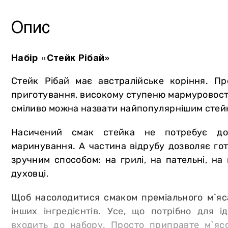
Інше
Опис
Набір «Стейк Рібай»
Стейк Рібай має австралійське коріння. Пр
приготування, високому ступеню мармуровості 
сміливо можна назвати найпопулярнішим стейко
Насичений смак стейка не потребує до
маринування. А частина відрубу дозволяє го
зручним способом: на грилі, на пательні, на 
духовці.
Щоб насолодитися смаком преміального м`яс
інших інгредієнтів. Усе, що потрібно для і
входить до набору. Просто приправте м`ясо