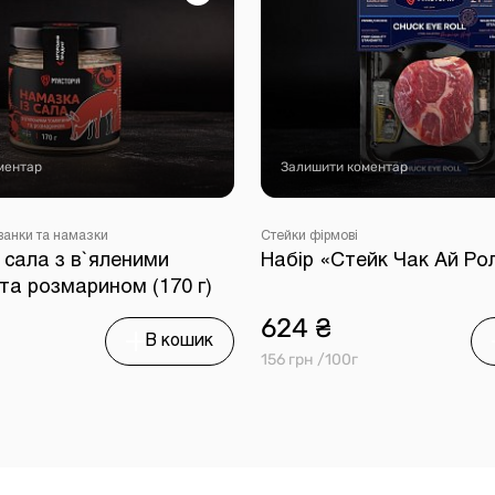
ментар
Залишити коментар
ванки та намазки
Стейки фірмові
 сала з в`яленими
Набір «Стейк Чак Ай Ро
та розмарином (170 г)
624 ₴
В кошик
156 грн /100г