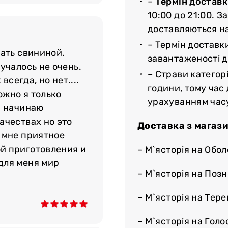
–
Термін доставк
туральний раціон і
10:00 до 21:00. З
ь високі смакові
доставляються н
– Термін доставк
вать свининой.
о Києву та Україні у
завантаженості до
учалось не очень.
а зручним способом:
– Страви категорі
всегда, но нет....
ння. Також ви завжди
години, тому час
ожно я только
ясторія».
урахуванням час
и начинаю
ачествах но это
Доставка з магази
 мне приятное
й приготовления и
– М`ясторія на Обол
для меня мир
– М`ясторія на Поз
– М`ясторія на Тер
– М`ясторія на Голос