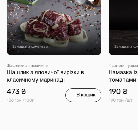
Залишити коментар
Залишити ко
Шашлики з яловичини
Паштети, тушко
Шашлик з яловичої вирізки в
Намазка із
класичному маринаді
томатами 
473 ₴
190 ₴
В кошик
136 грн /100г
190 грн /шт