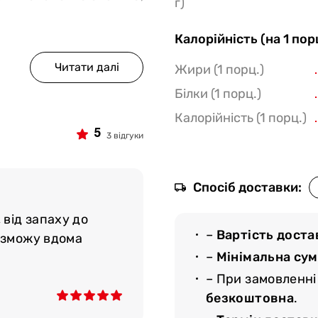
г)
Калорійність (на 1 пор
ейка Рібай — medium.
отягом 2,5 хвилин з
Жири (1 порц.)
Білки (1 порц.)
Калорійність (1 порц.)
газинів-ресторанів
5
3 відгуки
айдете м`яса такої ж
Спосіб доставки:
амовляйте товар на
 від запаху до
фортний для вас час;
–
Вартість доста
о зможу вдома
овар у спеціальній
–
Мінімальна су
ерігати попередньо
– При замовленні
ід 0° до 5° С.
безкоштовна
.
у від сертифікованих