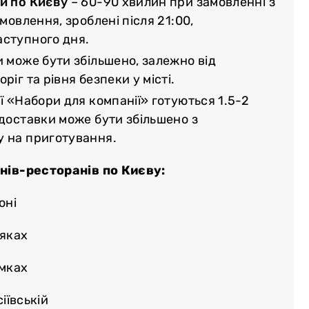
и по Києву
– 60-90 хвилин при замовленні з
амовлення, зроблені після 21:00,
аступного дня.
и може бути збільшено, залежно від
ріг та рівня безпеки у місті.
ї «Набори для компанії» готуються 1.5-2
 доставки може бути збільшено з
у на приготування.
нів-ресторанів по Києву:
оні
няках
емках
іївській