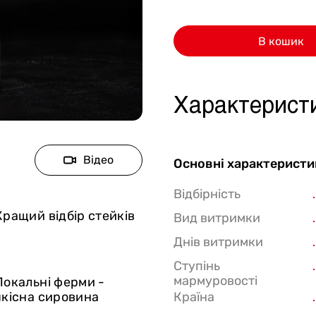
Стейки Клаб
В кошик
Стейки Особуко
Стейки Шатобріан
Стейки із птиці
Характерист
Стейки зі свинини
Стейки Спешл
Відео
Основні характеристи
Стейк бокси
Відбірність
Кращий відбір стейків
Вид витримки
Днів витримки
Ступінь
мармуровості
Локальні ферми -
якісна сировина
Країна