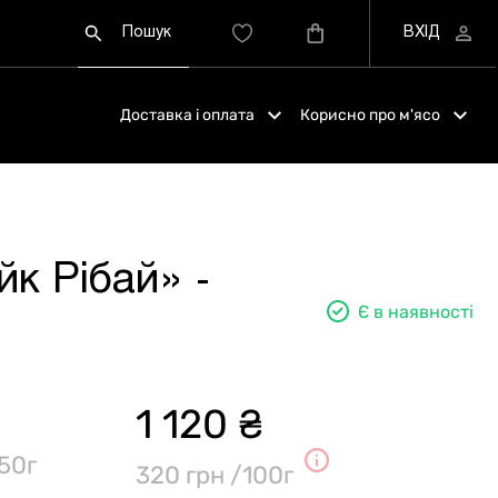
Доставка і оплата
Корисно про м'ясо
йк Рібай» -
Є в наявності
1 120 ₴
50г
320 грн /100г