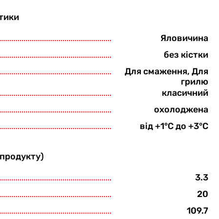
тики
Яловичина
без кістки
Для смаження, Для
грилю
класичний
охолоджена
від +1°С до +3°С
 продукту)
3.3
20
109.7