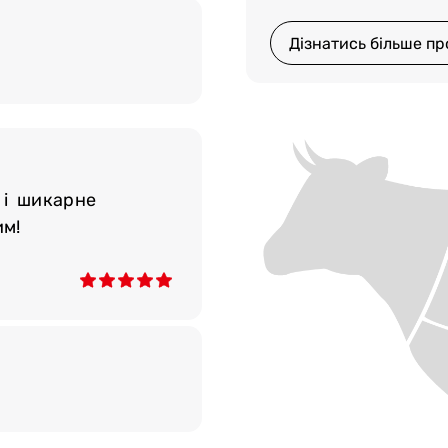
Дізнатись більше пр
 і шикарне
им!