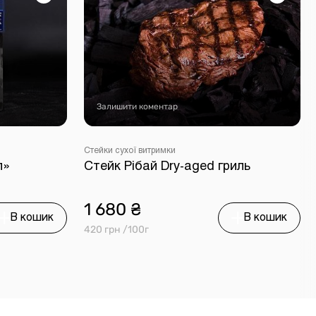
Залишити коментар
Стейки сухої витримки
л»
Стейк Рібай Dry-aged гриль
1 680 ₴
В кошик
В кошик
420 грн /100г