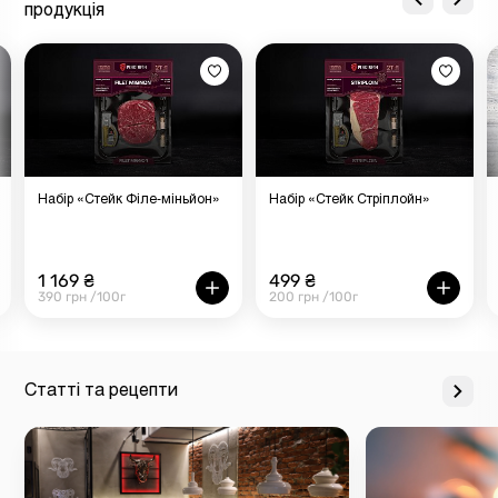
продукція
Набір «Стейк Філе-міньйон»
Набір «Стейк Стріплойн»
1 169 ₴
499 ₴
390 грн /100г
200 грн /100г
Статті та рецепти