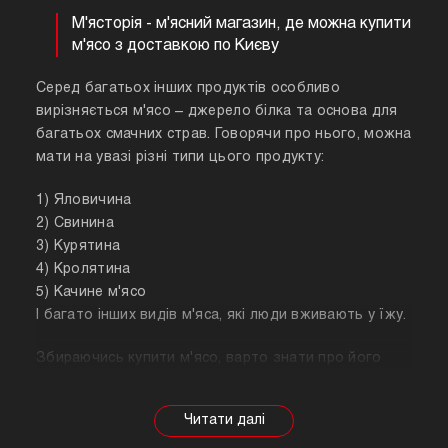
М'ясторія - м'ясний магазин, де можна купити
м'ясо з доставкою по Києву
Серед багатьох інших продуктів особливо
вирізняється м'ясо – джерело білка та основа для
багатьох смачних страв. Говорячи про нього, можна
мати на увазі різні типи цього продукту:
1) Яловичина
2) Свинина
3) Курятина
4) Кролятина
5) Качине м'ясо
І багато інших видів м'яса, які люди вживають у їжу.
Збираючись купити м'ясо, варто знати про його
корисні властивості. Важливо розуміти, що в
залежності від тварини властивості продукту
будуть змінюватися, так само як рекомендації