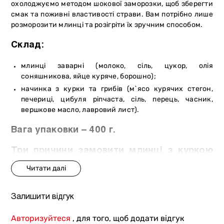
охолоджуємо методом шокової заморозки, щоб зберегти
смак та поживні властивості страви. Вам потрібно лише
розморозити млинці та розігріти їх зручним способом.
Склад:
млинці заварні (молоко, сіль, цукор, олія
соняшникова, яйце куряче, борошно);
начинка з курки та грибів (м`ясо курячих стегон,
печериці, цибуля ріпчаста, сіль, перець, часник,
вершкове масло, лавровий лист).
Вага упаковки – 400 г.
Три причини замовити млинці з куркою
та грибами від «М`ясторії»:
натуральні інгредієнти;
повноцінний обід для всієї родини;
Залишити відгук
легко зберігати, швидко готувати.
Авторизуйтеся
, для того, щоб додати відгук