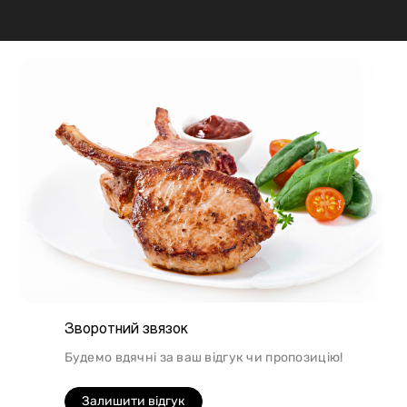
щодо приготування. Наприклад, свинина найкраще
підходить для шашлику, а м'ясо перепілки відмінно
підійде для людей, які сидять на дієті.
Зворотний звязок
Будемо вдячні за ваш відгук чи пропозицію!
Залишити відгук