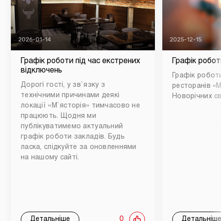
2026-01-14
2025-12-15
Графік роботи під час екстрених
Графік робот
відключень
Графік роботи
Дорогі гості, у зв`язку з
ресторанів «М
технічними причинами деякі
Новорічних св
локації «М`ясторія» тимчасово не
працюють. Щодня ми
публікуватимемо актуальний
графік роботи закладів. Будь
ласка, слідкуйте за оновленнями
на нашому сайті.
Детальніше
0
Детальніш