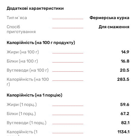
Додаткові характеристики
Тип м`яса
Фермерська курка
Спосіб
Для смаження
приготування
Калорійність (на 100 г продукту)
Жири (на 100 г)
14.9
Білки (на 100 г)
16.8
Вуглеводи (на 100 г)
20.5
Калорійність (на 100
283.5
г)
Калорійність (на 1 порцію)
Жири (1 порц.)
59.6
Білки (1 порц.)
67.2
Вуглеводи (1 порц.)
82.1
Калорійність (1
1134.1