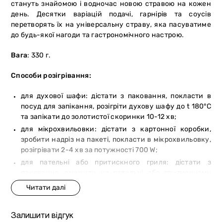
стануть знайомою і водночас новою стравою на кожен
день. Десятки варіацій подачі, гарнірів та соусів
перетворять їх на універсальну страву, яка пасуватиме
до будь-якої нагоди та гастрономічного настрою.
Вага
: 330 г.
Способи розігрівання:
для духової шафи: дістати з паковання, покласти в
посуд для запікання, розігріти духову шафу до t 180°С
та запікати до золотистої скоринки 10-12 хв;
для мікрохвильовки: дістати з картонної коробки,
зробити надріз на пакеті, покласти в мікрохвильовку,
розігрівати 2-4 хв за потужності 700 W;
для пательні або притискного гриля: дістати з
паковання, смажити на пательні або притискному
грилі по 4-6 хв з обох боків до повного розігріву та
золотистої скоринки.
Залишити відгук