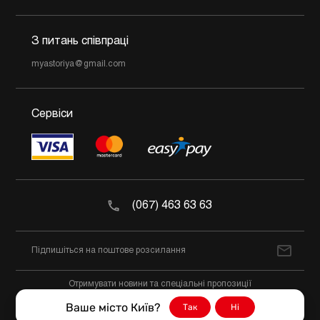
З питань співпраці
myastoriya@gmail.com
Сервіси
(067) 463 63 63
Отримувати новини та спеціальні пропозиції
Ваше місто Київ?
Так
Ні
@2026 М'ясторія Всі права захищено