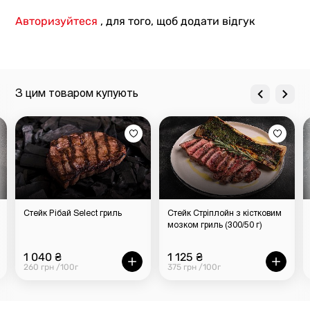
Авторизуйтеся
, для того, щоб додати відгук
З цим товаром купують
Стейк Рібай Select гриль
Стейк Стріплойн з кістковим
мозком гриль (300/50 г)
1 040 ₴
1 125 ₴
260 грн /100г
375 грн /100г