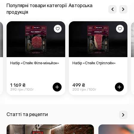
Популярні товари категорії Авторська
продукція
Набір «Стейк Філе-міньйон»
Набір «Стейк Стріплойн»
1 169 ₴
499 ₴
390 грн /100г
200 грн /100г
Статті та рецепти