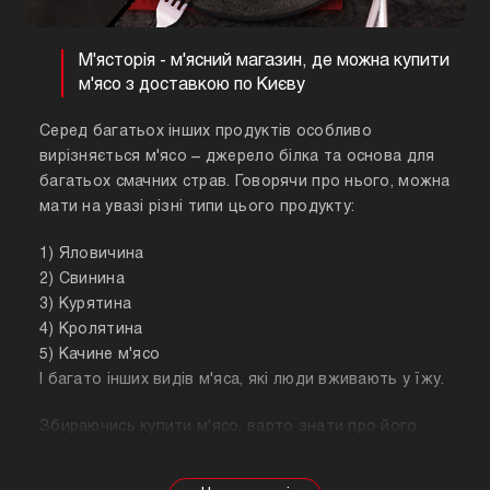
М'ясторія - м'ясний магазин, де можна купити
м'ясо з доставкою по Києву
Серед багатьох інших продуктів особливо
вирізняється м'ясо – джерело білка та основа для
багатьох смачних страв. Говорячи про нього, можна
мати на увазі різні типи цього продукту:
1) Яловичина
2) Свинина
3) Курятина
4) Кролятина
5) Качине м'ясо
І багато інших видів м'яса, які люди вживають у їжу.
Збираючись купити м'ясо, варто знати про його
корисні властивості. Важливо розуміти, що в
залежності від тварини властивості продукту