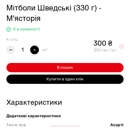
Мітболи Шведські (330 г) -
М'ясторія
Є в наявності
К-сть
300 ₴
1
шт
300 грн /шт
В кошик
Купити в один клік
Характеристики
Додаткові характеристики
Тип м`яса
Асорті