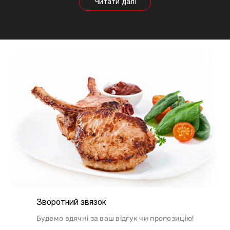
будуть змінюватися, так само як рекомендації
щодо приготування. Наприклад, свинина найкраще
підходить для шашлику, а м'ясо перепілки відмінно
підійде для людей, які сидять на дієті.
Зворотний звязок
Будемо вдячні за ваш відгук чи пропозицію!