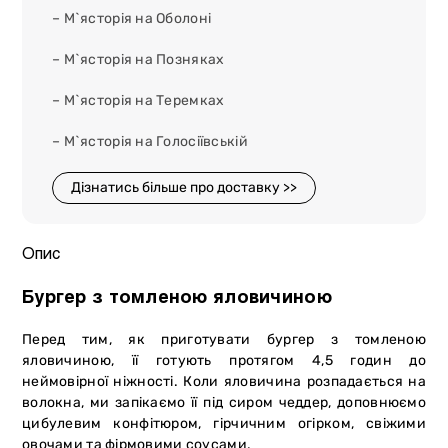
– М`ясторія на Оболоні
– М`ясторія на Позняках
– М`ясторія на Теремках
– М`ясторія на Голосіївській
Дізнатись більше про доставку >>
Опис
Бургер з томленою яловичиною
Перед тим, як приготувати бургер з томленою
яловичиною, її готують протягом 4,5 годин до
неймовірної ніжності. Коли яловичина розпадається на
волокна, ми запікаємо її під сиром чеддер, доповнюємо
цибулевим конфітюром, гірчичним огірком, свіжими
овочами та фірмовими соусами.