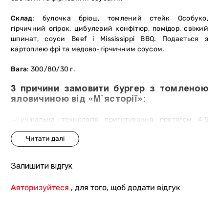
Склад
: булочка бріош, томлений стейк Особуко,
гірчичний огірок, цибулевий конфітюр, помідор, свіжий
шпинат, соуси Beef і Mississippi BBQ. Подається з
картоплею фрі та медово-гірчичним соусом.
Вага
: 300/80/30 г.
3 причини замовити бургер з томленою
яловичиною від «М`ясторії»:
унікальна технологія приготування протягом 4,5
годин;
бургер, який не має аналогів у Києві;
авторський рецепт і фірмові соуси.
Залишити відгук
Авторизуйтеся
, для того, щоб додати відгук