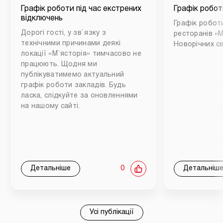
Графік роботи під час екстрених
Графік робот
відключень
Графік роботи
Дорогі гості, у зв`язку з
ресторанів «М
технічними причинами деякі
Новорічних св
локації «М`ясторія» тимчасово не
працюють. Щодня ми
публікуватимемо актуальний
графік роботи закладів. Будь
ласка, слідкуйте за оновленнями
на нашому сайті.
Детальніше
0
Детальніш
Усі публікації