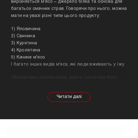
вирізняється м'ясо – джерело білка та основа для
багатьох смачних страв. Говорячи про нього, можна
мати на увазі різні типи цього продукту:
1) Яловичина
2) Свинина
3) Курятина
4) Кролятина
5) Качине м'ясо
І багато інших видів м'яса, які люди вживають у їжу.
Збираючись купити м'ясо, варто знати про його
корисні властивості. Важливо розуміти, що в
залежності від тварини властивості продукту
будуть змінюватися, так само як рекомендації
щодо приготування. Наприклад, свинина найкраще
підходить для шашлику, а м'ясо перепілки відмінно
підійде для людей, які сидять на дієті.