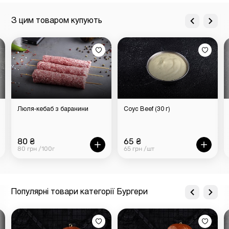
З цим товаром купують
Люля-кебаб з баранини
Соус Beef (30 г)
80 ₴
65 ₴
80 грн /100г
65 грн /шт
Популярні товари категорії Бургери