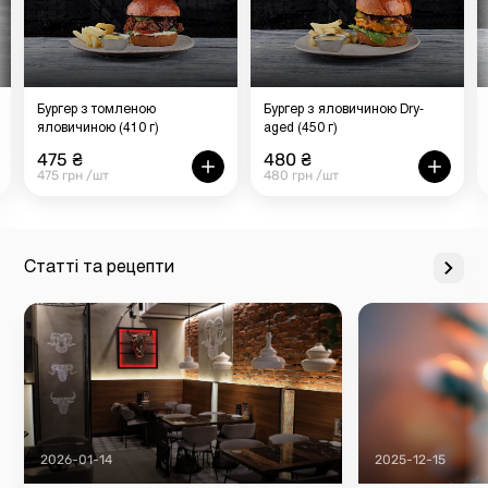
Бургер з томленою
Бургер з яловичиною Dry-
яловичиною (410 г)
aged (450 г)
475 ₴
480 ₴
475 грн /шт
480 грн /шт
Статті та рецепти
2026-01-14
2025-12-15