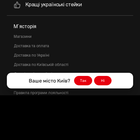
Кращі українські стейки
М`ясторія
Магазини
Доставка та оплата
Доставка по Україні
Доставка по Київській області
Договір публичної оферти
Ваше місто Київ?
Так
Ні
Політика конфіденційності
Правила програми лояльності
З питань співпраці
myastoriya@gmail.com