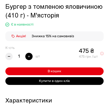
Бургер з томленою яловичиною
(410 г) - М'ясторія
Є в наявності
Акція!
Знижка 15% на самовивіз
К-сть
475 ₴
1
шт
475 грн /шт
В кошик
Купити в один клік
Характеристики