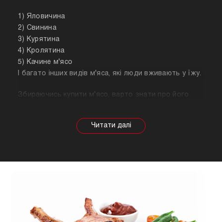
1) Яловичина
2) Свинина
3) Курятина
4) Кролятина
5) Качине м'ясо
І багато інших видів м'яса, які люди вживають у їжу.
Збираючись купити м'ясо, варто знати про його
корисні властивості. Важливо розуміти, що в
залежності від тварини властивості продукту
будуть змінюватися, так само як рекомендації
щодо приготування. Наприклад, свинина найкраще
підходить для шашлику, а м'ясо перепілки відмінно
підійде для людей, які сидять на дієті.