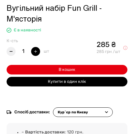
Вугільний набір Fun Grill -
М'ясторія
Є в наявності
К-сть
285 ₴
1
шт
285 грн /шт
В кошик
Купити в один клік
Спосіб доставки:
–
Вартість доставки
: 120 грн.