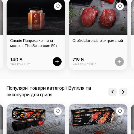
Спеція Паприка копчена
Стейк Шато філе витриманий
мелена The Spiceroom 80 г
140 ₴
719 ₴
140 грн /шт
240 грн /100г
Популярні товари категорії Вугілля та
аксесуари для гриля