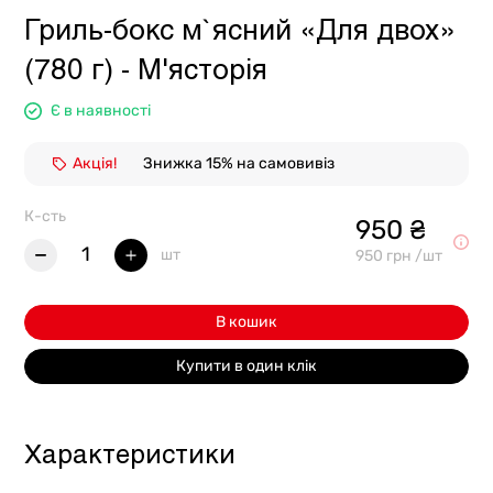
Гриль-бокс м`ясний «Для двох»
(780 г) - М'ясторія
Є в наявності
Акція!
Знижка 15% на самовивіз
К-сть
950 ₴
1
шт
950 грн /шт
В кошик
Купити в один клік
Характеристики