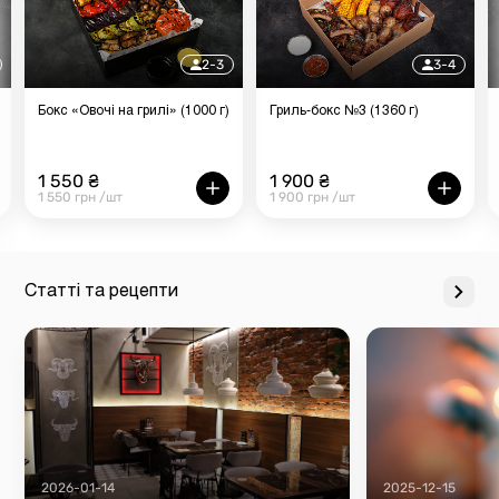
2-3
3-4
Бокс «Овочі на грилі» (1000 г)
Гриль-бокс №3 (1360 г)
1 550 ₴
1 900 ₴
1 550 грн /шт
1 900 грн /шт
Статті та рецепти
2026-01-14
2025-12-15