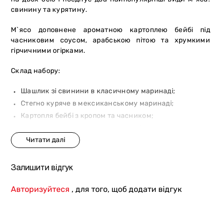
свинину та курятину.
М`ясо доповнене ароматною картоплею бейбі під
часниковим соусом, арабською пітою та хрумкими
гірчичними огірками.
Склад набору:
Шашлик зі свинини в класичному маринаді;
Стегно куряче в мексиканському маринаді;
Картопля бейбі з кропом та часником;
Гірчичні огірки та маринована цибуля Марс;
Соуси До шашлику та Аджика.
Вага: 700/80 г.
Залишити відгук
(м`ясо, картопля бейбі, набір соленостей / соуси).
Авторизуйтеся
, для того, щоб додати відгук
Набір розраховано на 1-2 осіб.