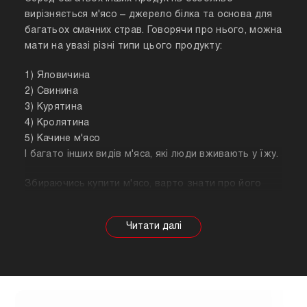
вирізняється м'ясо – джерело білка та основа для
багатьох смачних страв. Говорячи про нього, можна
мати на увазі різні типи цього продукту:
1) Яловичина
2) Свинина
3) Курятина
4) Кролятина
5) Качине м'ясо
І багато інших видів м'яса, які люди вживають у їжу.
Збираючись купити м'ясо, варто знати про його
корисні властивості. Важливо розуміти, що в
залежності від тварини властивості продукту
будуть змінюватися, так само як рекомендації
щодо приготування. Наприклад, свинина найкраще
підходить для шашлику, а м'ясо перепілки відмінно
підійде для людей, які сидять на дієті.