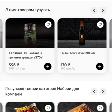
З цим товаром купують
Телятина, тушкована з
Пиво Stout Gava 330 мл
пряними травами (370 г)
395 ₴
170 ₴
395 грн /шт
170 грн /шт
Популярні товари категорії Набори для
компаній