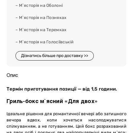
– М`ясторія на Оболоні
– М`ясторія на Позняках
– М`ясторія на Теремках
– М`ясторія на Голосіївській
Дізнатись більше про доставку >>
Опис
Термін приготування позиції — від 1,5 години.
Гриль-бокс м`ясний «Для двох»
Ідеальне рішення для романтичної вечері або затишного
вечора вдвох, коли хочеться насолоджуватися
спілкуванням, а не готуванням. Цей бокс розрахований
на двох осіб і поєднує два найпопулярніші види м`яса: