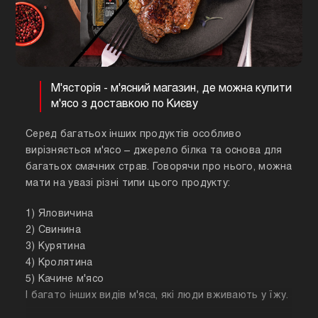
М'ясторія - м'ясний магазин, де можна купити
м'ясо з доставкою по Києву
Серед багатьох інших продуктів особливо
вирізняється м'ясо – джерело білка та основа для
багатьох смачних страв. Говорячи про нього, можна
мати на увазі різні типи цього продукту:
1) Яловичина
2) Свинина
3) Курятина
4) Кролятина
5) Качине м'ясо
І багато інших видів м'яса, які люди вживають у їжу.