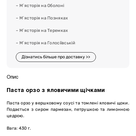
– М`ясторія на Оболоні
– М`ясторія на Позняках
– М`ясторія на Теремках
– М`ясторія на Голосіївській
Дізнатись більше про доставку >>
Опис
Паста орзо з яловичими щічками
Паста орзо у вершковому соусі та томлені яловичі щоки.
Подається з сиром пармезан, петрушкою та лимонною
цедрою.
Вага: 430 г.