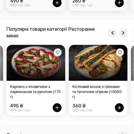
490 ₴
260 ₴
490 грн /шт
260 грн /шт
Популярні товари категорії Ресторанне
меню
Карпачо з яловичини з
Кістковий мозок з грінками
пармезаном та руколою (170
та гірчичним огірком (100/50
г)
г)
495 ₴
360 ₴
495 грн /шт
360 грн /шт