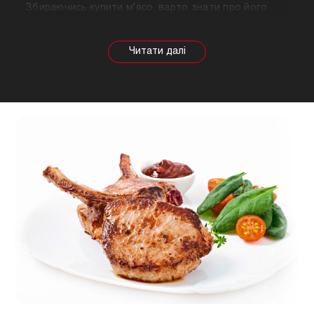
Збираючись купити м'ясо, варто знати про його
корисні властивості. Важливо розуміти, що в
залежності від тварини властивості продукту
будуть змінюватися, так само як рекомендації
щодо приготування. Наприклад, свинина найкраще
підходить для шашлику, а м'ясо перепілки відмінно
підійде для людей, які сидять на дієті.