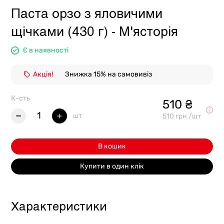
Паста орзо з яловичими
щічками (430 г) - М'ясторія
Є в наявності
Акція!
Знижка 15% на самовивіз
К-сть
510 ₴
1
шт
510 грн /шт
В кошик
Купити в один клік
Характеристики