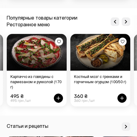
Популярные товары категории
Ресторанное меню
Карпаччо из говядины с
Костный мозг с гренками и
пармезаном и рукколой (170
горчичным огурцом (100/50 г)
г)
495 ₴
360 ₴
495 грн /шт
360 грн /шт
Статьи и рецепты