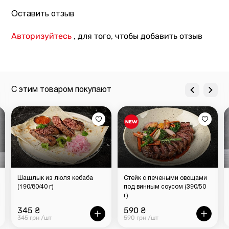
Оставить отзыв
Авторизуйтесь
, для того, чтобы добавить отзыв
С этим товаром покупают
Шашлык из люля кебаба
Стейк с печеными овощами
(190/80/40 г)
под винным соусом (390/50
г)
345 ₴
590 ₴
345 грн /шт
590 грн /шт