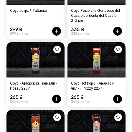
Соус острый Табаско
Соус Pesto alla Genovese del
Casale Le Bonta del Casale
212 мл
299 ₴
335 ₴
299 грн /шт
335 грн /шт
Соус «Авторский Ткемали»
Соус Hot tropic «Ананас и
Pozzy 220 г
чили» Pozzy 225 г
265 ₴
265 ₴
265 грн /шт
265 грн /шт