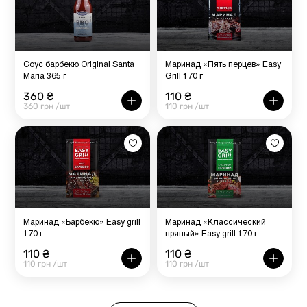
Соус барбекю Original Santa
Маринад «Пять перцев» Easy
Maria 365 г
Grill 170 г
360 ₴
110 ₴
360 грн /шт
110 грн /шт
Маринад «Барбекю» Easy grill
Маринад «Классический
170 г
пряный» Easy grill 170 г
110 ₴
110 ₴
110 грн /шт
110 грн /шт