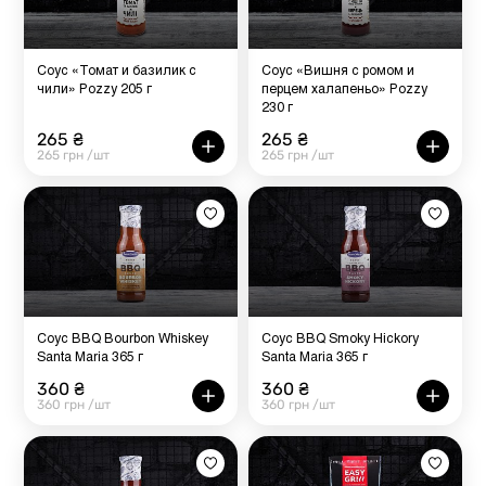
Соус «Томат и базилик с
Соус «Вишня с ромом и
чили» Pozzy 205 г
перцем халапеньо» Pozzy
230 г
265 ₴
265 ₴
265 грн /шт
265 грн /шт
Соус BBQ Bourbon Whiskey
Соус BBQ Smoky Hickory
Santa Maria 365 г
Santa Maria 365 г
360 ₴
360 ₴
360 грн /шт
360 грн /шт