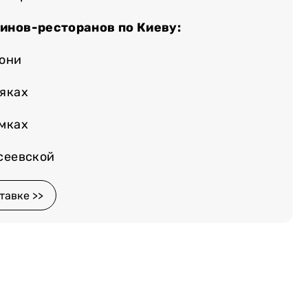
зинов-ресторанов по Киеву:
лони
няках
емках
осеевской
тавке >>