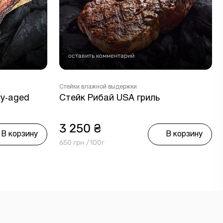
оставить комментарий
Стейки влажной выдержки
ry-aged
Стейк Рибай USA гриль
3 250 ₴
В корзину
В корзину
650 грн /100г