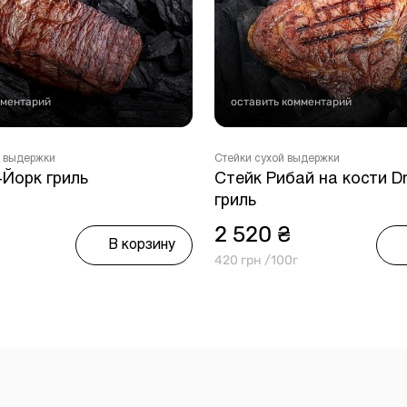
мментарий
оставить комментарий
 выдержки
Стейки сухой выдержки
-Йорк гриль
Стейк Рибай на кости D
гриль
2 520 ₴
В корзину
420 грн /100г