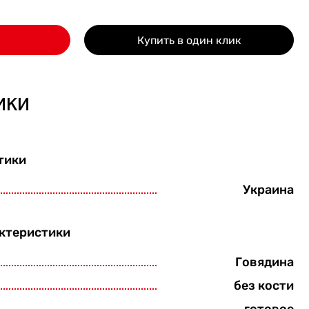
Купить в один клик
ики
тики
Украина
ктеристики
Говядина
без кости