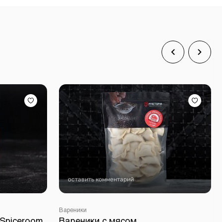
оставить комментарий
Вареники
 Spiceroom
Вареники с мясом