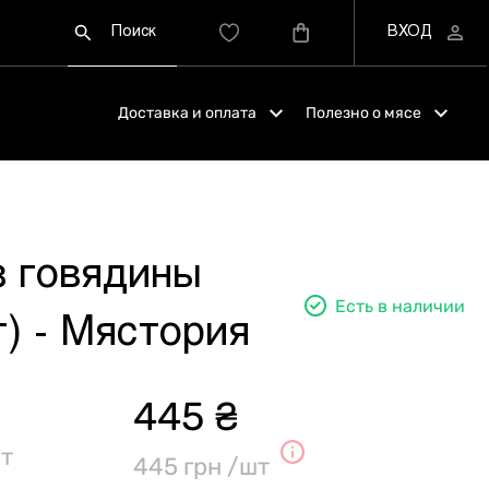
Доставка и оплата
Полезно о мясе
 говядины
Есть в наличии
г) - Мястория
445 ₴
т
445 грн /шт