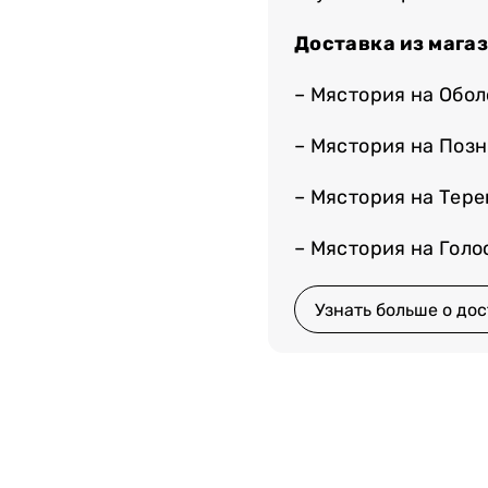
Доставка из мага
– Мястория на Обо
– Мястория на Поз
– Мястория на Тер
– Мястория на Гол
Узнать больше о дос