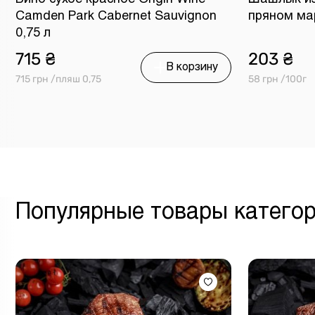
Camden Park Cabernet Sauvignon
пряном ма
0,75 л
715 ₴
203 ₴
В корзину
715 грн /пляш 0,75
58 грн /100г
Популярные товары катего