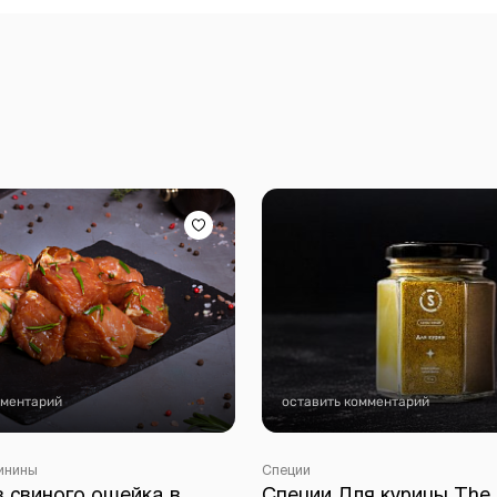
мментарий
оставить комментарий
инины
Специи
 свиного ошейка в
Специи Для курицы The