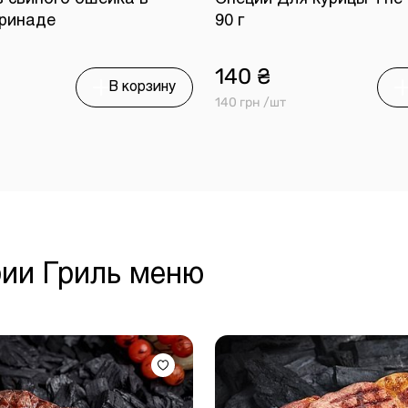
ринаде
90 г
140 ₴
В корзину
140 грн /шт
рии Гриль меню