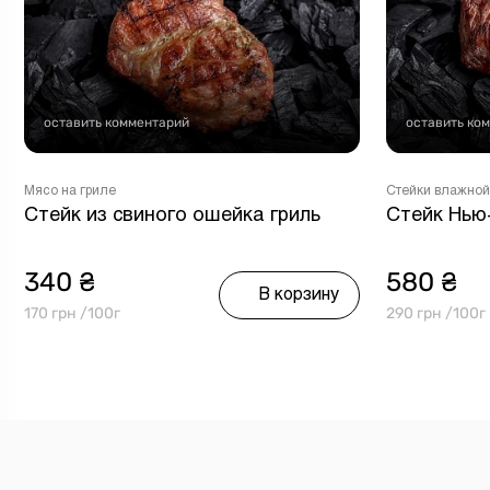
оставить комментарий
оставить ко
Мясо на гриле
Стейки влажной
Стейк из свиного ошейка гриль
Стейк Нью
340 ₴
580 ₴
В корзину
170 грн /100г
290 грн /100г