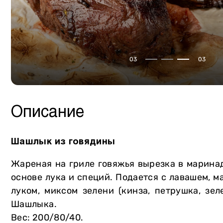
Сало
Собственное производство
Птица
Мясная продукция
Курдючная баранина
Консервация
03
03
Крольчатина
Сыры
Мясторики для детей
Масло
Пельмени
Напитки
Описание
Вареники
Хлеб и выпечка
Овощи и зелень
Мороженое Gelarty
Шашлык из говядины
Фрукты
Сладости
Жареная на гриле говяжья вырезка в марина
Молочная продукция
Соусы
основе лука и специй. Подается с лавашем, 
луком, миксом зелени (кинза, петрушка, зел
Яйца
Специи
Шашлыка.
Уголь и аксессуары
Вес: 200/80/40.