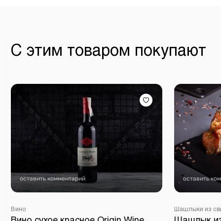
С этим товаром покупают
оставить комментарий
оставить ко
Вино
Шашлыки из св
Вино сухое красное Origin Wine
Шашлык из