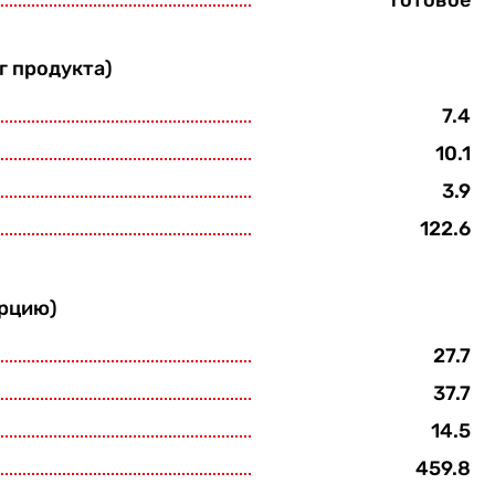
готовое
г продукта)
7.4
10.1
3.9
122.6
орцию)
27.7
37.7
14.5
459.8