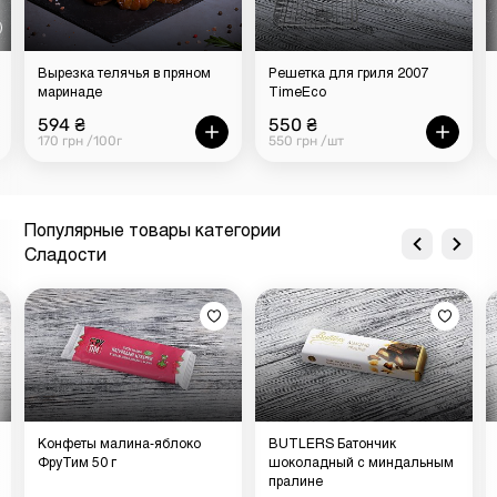
Вырезка телячья в пряном
Решетка для гриля 2007
маринаде
TimeEco
594 ₴
550 ₴
170 грн /100г
550 грн /шт
Популярные товары категории
Сладости
Конфеты малина-яблоко
BUTLERS Батончик
ФруТим 50 г
шоколадный с миндальным
пралине