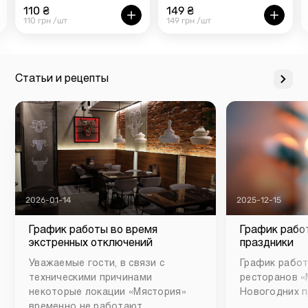
110 ₴
149 ₴
110 грн /шт
149 грн /шт
Статьи и рецепты
2026-01-14
2025-12-15
График работы во время
График рабо
экстренных отключений
праздники
Уважаемые гости, в связи с
График работ
техническими причинами
ресторанов «
некоторые локации «Мястория»
Новогодних п
временно не работают.