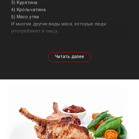
3) Курятина
4) Крольчатина
5) Мясо утки
И многие другие виды мяса, которые люди
употребляют в пищу.
Собираясь купить мясо, стоит знать о его
полезных свойствах. Важно понимать, что в
зависимости от животного свойства продукта
будут меняться, так же как и рекомендации по
приготовлению. Например, свинина лучше всего
подходит для шашлыка, а мясо перепела отлично
подойдет для людей, которые сидят на диете.