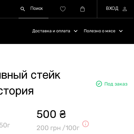
Доставка и оплата
Полезно о мясе
вный стейк
Под заказ
стория
500 ₴
50г
200 грн /100г