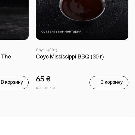
оставить комментарий
Соусы (30 г)
 The
Соус Mississippi BBQ (30 г)
65 ₴
В корзину
В корзину
65 грн /шт