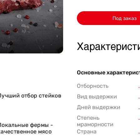
Стейки Клаб
Под заказ
Стейки Оссобуко
Стейки Шатобриан
Стейки из птицы
Характерист
Стейки свиные
Стейки Спешл
Основные характерис
Стейк Боксы
Отборность
Лучший отбор стейков
Вид выдержки
Дней выдержки
Степень
мраморности
Локальные фермы -
качественное мясо
Страна