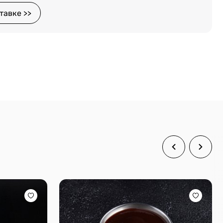
тавке >>