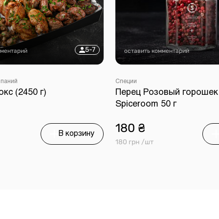
5-7
мментарий
оставить комментарий
мпаний
Специи
с (2450 г)
Перец Розовый горошек
Spiceroom 50 г
180 ₴
В корзину
180 грн /шт