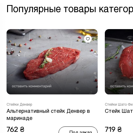
Популярные товары категор
оставить комментарий
оставить ко
Стейки Денвер
Стейки Шато Ф
Альтернативный стейк Денвер в
Стейк Шат
маринаде
762 ₴
719 ₴
Под заказ