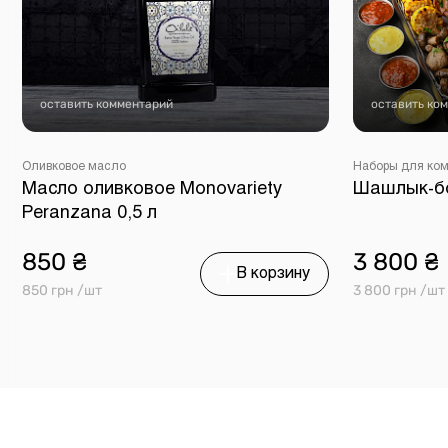
оставить комментарий
оставить ко
Оливковое масло
Наборы для ко
Масло оливковое Monovariety
Шашлык-бок
Peranzana 0,5 л
850 ₴
3 800 ₴
В корзину
850 грн /шт
3 800 грн /шт