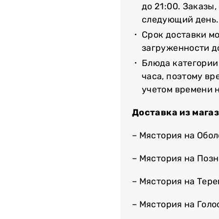
до 21:00. Заказы
следующий день.
Срок доставки мо
загруженности до
Блюда категории
часа, поэтому вр
учетом времени 
Доставка из мага
– Мястория на Обо
– Мястория на Поз
– Мястория на Тер
– Мястория на Гол