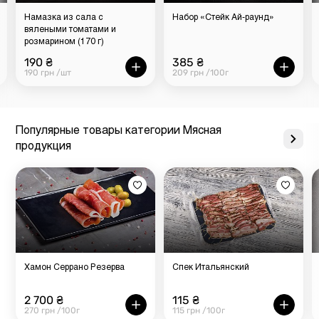
Намазка из сала с
Набор «Стейк Ай-раунд»
вялеными томатами и
розмарином (170 г)
190 ₴
385 ₴
190 грн /шт
209 грн /100г
Популярные товары категории Мясная
продукция
Хамон Серрано Резерва
Спек Итальянский
2 700 ₴
115 ₴
270 грн /100г
115 грн /100г