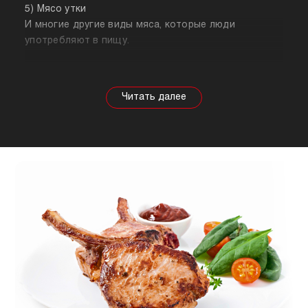
5) Мясо утки
И многие другие виды мяса, которые люди
употребляют в пищу.
Собираясь купить мясо, стоит знать о его
полезных свойствах. Важно понимать, что в
зависимости от животного свойства продукта
будут меняться, так же как и рекомендации по
приготовлению. Например, свинина лучше всего
подходит для шашлыка, а мясо перепела отлично
подойдет для людей, которые сидят на диете.