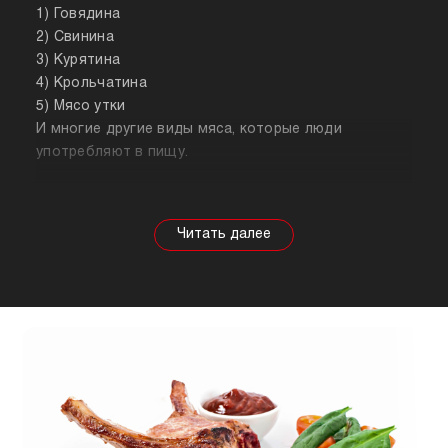
1) Говядина
2) Свинина
3) Курятина
4) Крольчатина
5) Мясо утки
И многие другие виды мяса, которые люди
употребляют в пищу.
Собираясь купить мясо, стоит знать о его
полезных свойствах. Важно понимать, что в
зависимости от животного свойства продукта
будут меняться, так же как и рекомендации по
приготовлению. Например, свинина лучше всего
подходит для шашлыка, а мясо перепела отлично
подойдет для людей, которые сидят на диете.