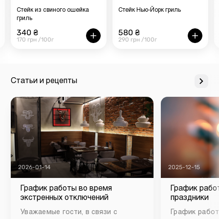
Стейк из свиного ошейка
Стейк Нью-Йорк гриль
гриль
340 ₴
580 ₴
170 грн /100г
290 грн /100г
Статьи и рецепты
2026-01-14
2025-12-15
График работы во время
График рабо
экстренных отключений
праздники
Уважаемые гости, в связи с
График работ