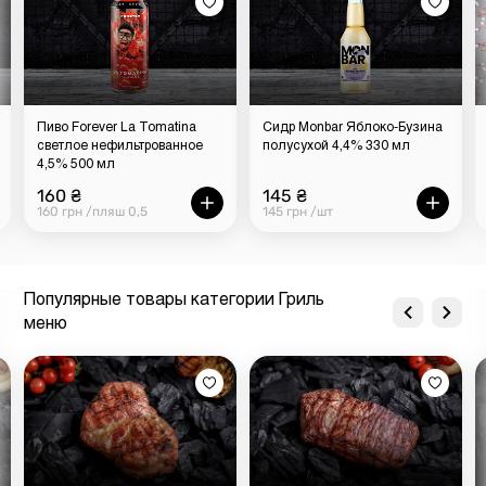
Пиво Forever La Tomatina
Сидр Monbar Яблоко-Бузина
светлое нефильтрованное
полусухой 4,4% 330 мл
4,5% 500 мл
160 ₴
145 ₴
160 грн /пляш 0,5
145 грн /шт
Популярные товары категории Гриль
меню