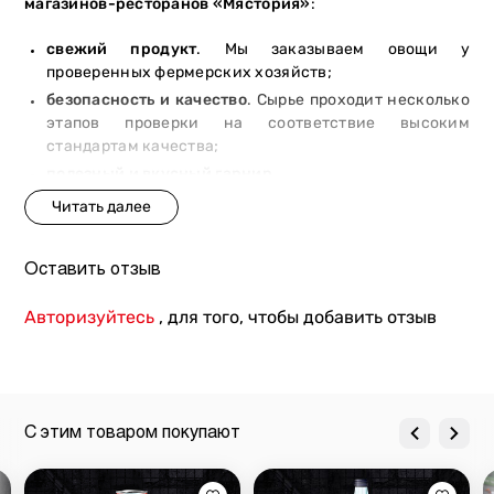
магазинов-ресторанов «Мястория»
:
свежий продукт
. Мы заказываем овощи у
проверенных фермерских хозяйств;
безопасность и качество
. Сырье проходит несколько
этапов проверки на соответствие высоким
стандартам качества;
полезный и вкусный гарнир
.
Заказывайте баклажан на гриле от Мястории, чтобы мы
доставили блюдо по вашему адресу в Киеве. Повара
«Мястории» бережно упакуют блюдо, чтобы оно
Оставить отзыв
гарантированно попало на ваш стол горячим и
ароматным.
Авторизуйтесь
, для того, чтобы добавить отзыв
С этим товаром покупают