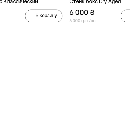
с Классический
Стейк бокс Dry Aged
6 000 ₴
В корзину
т
6 000 грн /шт