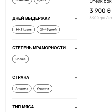
Влажная
Сухая
Другое
Стейк бок
3 900 ₴
3 900 грн /ш
ДНЕЙ ВЫДЕРЖКИ
14-21 день
21-45 дней
СТЕПЕНЬ МРАМОРНОСТИ
Choice
СТРАНА
Америка
Украина
ТИП МЯСА