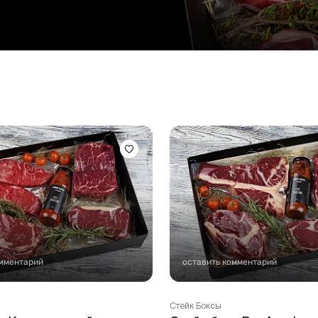
Стейки Клаб
Стейки Оссобуко
Стейки Шатобриан
Стейки из птицы
Стейки свиные
Стейки Спешл
Стейк Боксы
омментарий
оставить комментарий
Стейк Боксы