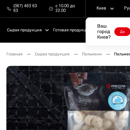
(067) 463 63
с 10.00 до
Киев
Ру
63
22.00
Ваш
Сырая продукция
Готовая продукция
Магазины
город
Да
Киев?
Стейки
Сезонное меню
Главная
Сырая продукция
Пельмени
Пельме
Авторская продукция
Ресторанное меню
Альтернативные стейки
Бургеры
Шашлыки
Пинца
Полуфабрикаты
Смакуй сразу
Говядина
Наборы для компаний
Телятина
Гриль меню
Свинина
Детское меню