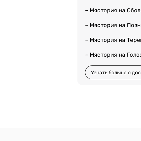
ины
– Мястория на Обо
– Мястория на Поз
– Мястория на Тер
очными, перечными и
меней от «Мястории»
– Мястория на Гол
хозяйств. Мы лепим
аживаем. Храните их в
Узнать больше о дос
 чего-то быстрого, но