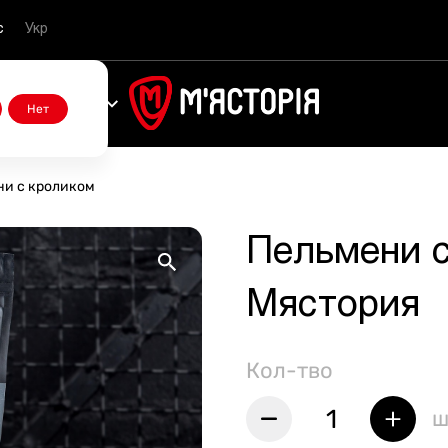
с
Укр
Акции
Нет
ни с кроликом
Стейки Рибай
Бургер, что микроволнует
Стейки Шато Филе
Наборы
Фарши
Курица
Салаты
Стейки от бренд-шефа
Мясо вяленое
Оливковое масло
Вино
Мороженное
Авторские соусы
Стейки Филе Миньон
Стейки фирменные
Стейки Денвер
Шашлык из говядины
Бифштексы
Индейка
Закуски
Стейки сухой выдержки
Мясо копченое
Пиво
Соусы Гострономия
Пельмени с
Стейки Тибоун
Полуфабрикаты фирменные
Стейки Скёрт
Шашлыки из свинины
Колбаски
Первые блюда
Стейки влажной выдержки
Паштеты, тушенка и намазки
Соки
Соусы Mr.Caramba
Стейки Нью-Йорк
Блины и сырники
Стейки Фланк
Шашлыки из телятины
Мясные полуфабрикаты
Основные блюда
Мясо на гриле
Минеральная вода
Другие соусы
Мястория
Стейки Стриплойн
Бифштексы фирменные
Шашлыки из курицы
Для запекания
Гарниры
Овощи гриль
Сладкие газированные напитки
Кол-тво
Стейки Портерхаус
Шашлыки из баранины
Соусы (30 г)
Стейки Ковбой
Десерты
1
ш
Стейки Томагавк