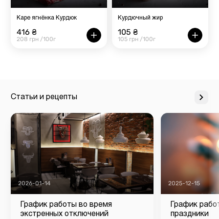
Каре ягнёнка Курдюк
Курдючный жир
416 ₴
105 ₴
208 грн /100г
105 грн /100г
Статьи и рецепты
2026-01-14
2025-12-15
График работы во время
График рабо
экстренных отключений
праздники