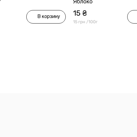
т
Яблоко
15 ₴
В корзину
15 грн /100г