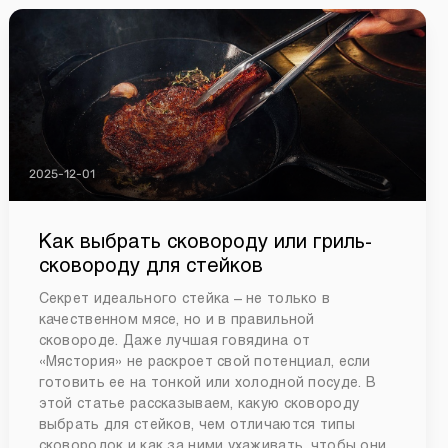
2025-12-01
Как выбрать сковороду или гриль-
сковороду для стейков
Секрет идеального стейка – не только в
качественном мясе, но и в правильной
сковороде. Даже лучшая говядина от
«Мястория» не раскроет свой потенциал, если
готовить ее на тонкой или холодной посуде. В
этой статье рассказываем, какую сковороду
выбрать для стейков, чем отличаются типы
сковородок и как за ними ухаживать, чтобы они