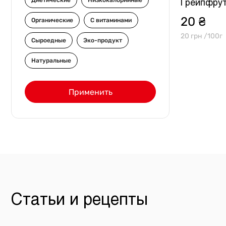
Диетические
Низкокалорийные
Другое
Грейпфру
20 ₴
Органические
С витаминами
20 грн /100г
Сыроедные
Эко-продукт
Натуральные
Применить
Статьи и рецепты