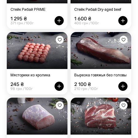
Стейк Рибай PRIME
Стейк Рибай Dry-aged beef
1 295 ₴
1 600 ₴
371 грн /100г
400 грн /100г
Мясторики из кролика
Вырезка говяжья без головы
245 ₴
2 100 ₴
98 грн /100г
210 грн /100г