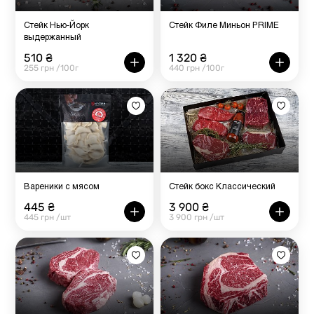
Стейк Нью-Йорк
Стейк Филе Миньон PRIME
выдержанный
510 ₴
1 320 ₴
255 грн /100г
440 грн /100г
Вареники с мясом
Стейк бокс Классический
445 ₴
3 900 ₴
445 грн /шт
3 900 грн /шт