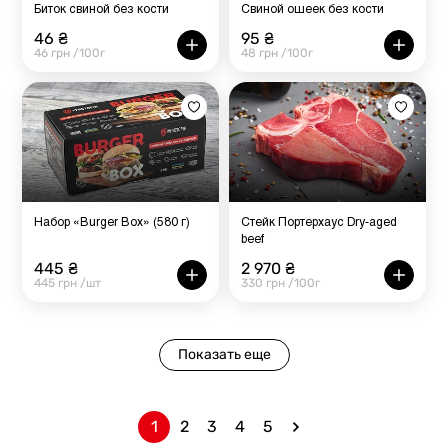
Биток свиной без кости
Свиной ошеек без кости
46 ₴
95 ₴
46 грн /100г
48 грн /100г
Набор «Burger Box» (580 г)
Стейк Портерхаус Dry-aged
beef
445 ₴
2 970 ₴
445 грн /шт
330 грн /100г
Показать еще
1
2
3
4
5