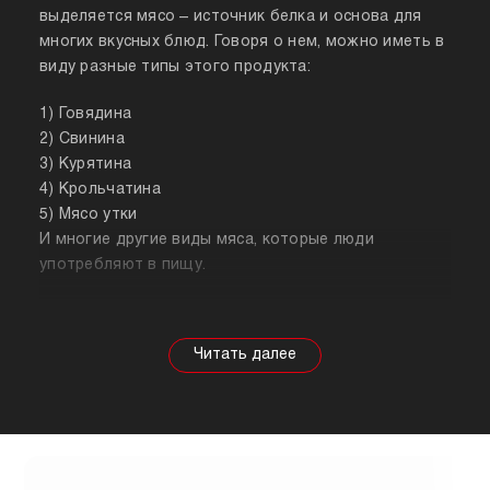
выделяется мясо – источник белка и основа для
многих вкусных блюд. Говоря о нем, можно иметь в
виду разные типы этого продукта:
1) Говядина
2) Свинина
3) Курятина
4) Крольчатина
5) Мясо утки
И многие другие виды мяса, которые люди
употребляют в пищу.
Собираясь купить мясо, стоит знать о его
полезных свойствах. Важно понимать, что в
зависимости от животного свойства продукта
будут меняться, так же как и рекомендации по
приготовлению. Например, свинина лучше всего
подходит для шашлыка, а мясо перепела отлично
подойдет для людей, которые сидят на диете.