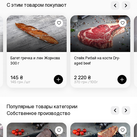
С этим товаром покупают
Багет гречка и лен Жорнова
Стейк Рибай на кости Dry-
300 г
aged beef
145 ₴
2 220 ₴
145 грн /шт
370 грн /100г
Популярные товары категории
Собственное производство