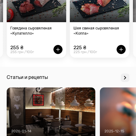
Говядина сыровяленая
Шея свиная сыровяленая
«Кулателло»
«Коппа»
255 ₴
225 ₴
255 грн /100г
225 грн /100г
Статьи и рецепты
2026-01-14
2025-12-15