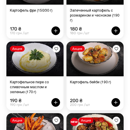
Картофель фри (150/30 г)
Запеченный картофель с
розмарином и чесноком (190
г)
170 ₴
180 ₴
170 грн /шт
180 грн /шт
Акция
Акция
Картофельное пюре со
Картофель бейби (190 г)
сливочным маслом и
зеленью (170 г)
190 ₴
200 ₴
190 грн /шт
200 грн /шт
Акция
Акция