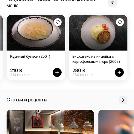
меню
Куриный бульон (280 г)
Бифштекс из индейки с
картофельным пюре (260 г)
210 ₴
280 ₴
210 грн /шт
280 грн /шт
Статьи и рецепты