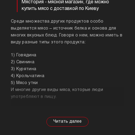
Мястория - мясной магазин, где можно
купить мясо с доставкой по Киеву
Среди множества других продуктов особо
выделяется мясо – источник белка и основа для
многих вкусных блюд. Говоря о нем, можно иметь в
виду разные типы этого продукта:
1) Говядина
2) Свинина
3) Курятина
4) Крольчатина
5) Мясо утки
И многие другие виды мяса, которые люди
употребляют в пищу.
Собираясь купить мясо, стоит знать о его
полезных свойствах. Важно понимать, что в
зависимости от животного свойства продукта
будут меняться, так же как и рекомендации по