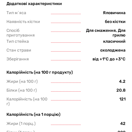
Додаткові характеристики
Тип м`яса
Яловичина
Наявність кістки
без кістки
Спосіб
Для смаження, Для
приготування
грилю
Тип стейка
класичний
Стан страви
охолоджена
Зберігання
від +1°С до +3°С
Калорійність (на 100 г продукту)
Жири (на 100 г)
4.2
Білки (на 100 г)
20.8
Калорійність (на 100
121
г)
Калорійність (на 1 порцію)
Жири (1 порц.)
42