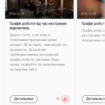
2026-01-14
2025-12-15
Графік роботи під час екстрених
Графік робот
відключень
Графік роботи
Дорогі гості, у зв`язку з
ресторанів «М
технічними причинами деякі
Новорічних св
локації «М`ясторія» тимчасово не
працюють. Щодня ми
публікуватимемо актуальний
графік роботи закладів. Будь
ласка, слідкуйте за оновленнями
на нашому сайті.
Детальніше
0
Детальніш