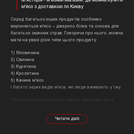
М'ясторія - м'ясний магазин, де можна купити
м'ясо з доставкою по Києву
Серед багатьох інших продуктів особливо
вирізняється м'ясо – джерело білка та основа для
багатьох смачних страв. Говорячи про нього, можна
мати на увазі різні типи цього продукту:
1) Яловичина
2) Свинина
3) Курятина
4) Кролятина
5) Качине м'ясо
І багато інших видів м'яса, які люди вживають у їжу.
Збираючись купити м'ясо, варто знати про його
корисні властивості. Важливо розуміти, що в
залежності від тварини властивості продукту
будуть змінюватися, так само як рекомендації
щодо приготування. Наприклад, свинина найкраще