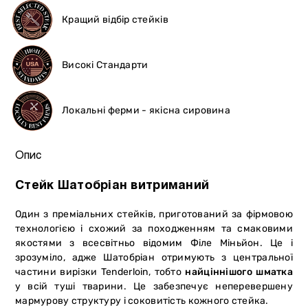
Кращий відбір стейків
Високі Стандарти
Локальні ферми - якісна сировина
Опис
Стейк Шатобріан витриманий
Один з преміальних стейків, приготований за фірмовою
технологією і схожий за походженням та смаковими
якостями з всесвітньо відомим Філе Міньйон. Це і
зрозуміло, адже Шатобріан отримують з центральної
частини вирізки Tenderloin, тобто
найціннішого шматка
у всій туші тварини. Це забезпечує неперевершену
мармурову структуру і соковитість кожного стейка.