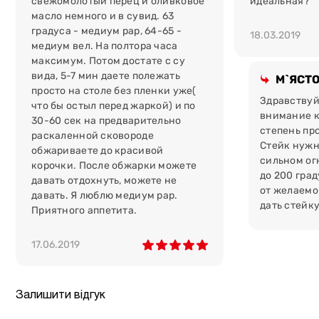
свежомолотый перец и оливковое
идеальная?
масло немного и в сувид. 63
безпека і якість.
Під час відгодівлі не
градуса - медиум рар, 64-65 -
використовуються гормони росту, ГМО або
18.03.2019
медиум вел. На полтора часа
антибіотики. Сировина проходить декілька етапів
максимум. Потом достате с су
перевірки на відповідність найвищим стандартам
вида, 5-7 мин даете полежать
якості;
М`ЯСТО
просто на столе без пленки уже(
вигідна ціна.
Ми гарантуємо, що ви не знайдете
Здравствуй
что бы остыл перед жаркой) и по
м`яса такої ж якості за нижчою вартістю;
внимание к
30-60 сек на предварительно
доставка товару Києвом та Україною.
Замовляйте
степень пр
раскаленной сковороде
товар на сайті, а ми доставимо його за адресою в
Стейк нужн
обжариваете до красивой
комфортний для вас час;
сильном ог
корочки. После обжарки можете
зручність зберігання.
Ми доставляємо товар у
до 200 град
давать отдохнуть, можете не
спеціальній захисній упаковці. Вона дозволяє
от желаемо
давать. Я люблю медиум рар.
зберігати попередньо охолоджене м`ясо до місяця
дать стейку
Приятного аппетита.
при температурі від 0° до 5°С.
17.06.2019
Вага продукції вказана в сирому вигляді. Замовляйте
доставку товару по Києву та містам України або
завітайте до найближчого магазину-ресторану мережі
«М`ясторія».
Залишити відгук