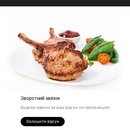
підходить для шашлику, а м'ясо перепілки відмінно
підійде для людей, які сидять на дієті.
Зворотний звязок
Будемо вдячні за ваш відгук чи пропозицію!
Залишити відгук