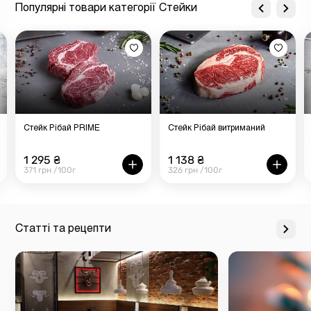
Популярні товари категорії Стейки
Стейк Рібай PRIME
Стейк Рібай витриманий
1 295 ₴
1 138 ₴
371 грн /100г
326 грн /100г
Статті та рецепти