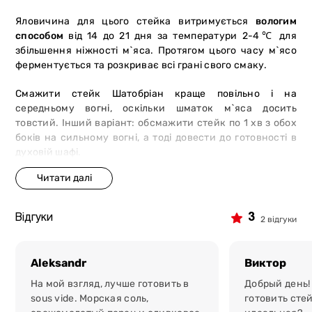
Яловичина для цього стейка витримується
вологим
способом
від 14 до 21 дня за температури 2-4℃ для
збільшення ніжності м`яса. Протягом цього часу м`ясо
ферментується та розкриває всі грані свого смаку.
Смажити стейк Шатобріан краще повільно і на
середньому вогні, оскільки шматок м`яса досить
товстий. Інший варіант: обсмажити стейк по 1 хв з обох
боків на сильному вогні, а тоді довести до готовності в
духовій шафі.
Оптимальний ступінь просмаження
– Medium Rare, але
ви цілком можете поекспериментувати.
3
Відгуки
2 відгуки
5 причин замовити стейк в мережі
магазинів-ресторанів «М`ясторія»:
Aleksandr
Виктор
преміальний товар.
Ми отримуємо сировину від
сертифікованих постачальників. Тварини отримують
На мой взгляд, лучше готовить в
Добрый день!
рослинний раціон і ретельний догляд, що
sous vide. Морская соль,
готовить сте
забезпечують високі смакові характеристики м`яса;