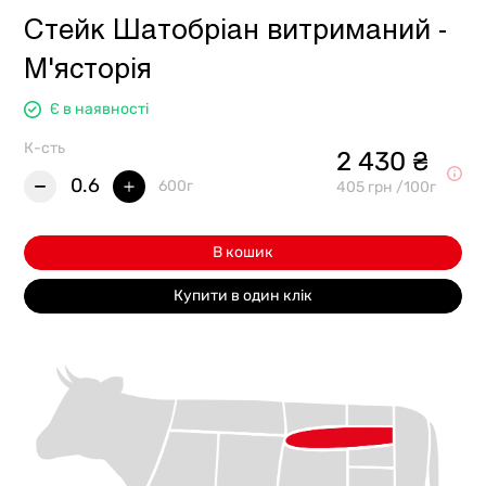
Стейк Шатобріан витриманий -
М'ясторія
Є в наявності
К-сть
2 430 ₴
0.6
600г
405 грн /100г
В кошик
Купити в один клік