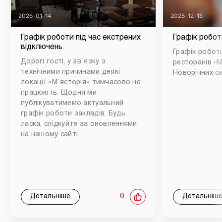
2026-01-14
2025-12-15
Графік роботи під час екстрених
Графік робот
відключень
Графік роботи
Дорогі гості, у зв`язку з
ресторанів «М
технічними причинами деякі
Новорічних св
локації «М`ясторія» тимчасово не
працюють. Щодня ми
публікуватимемо актуальний
графік роботи закладів. Будь
ласка, слідкуйте за оновленнями
на нашому сайті.
Детальніше
0
Детальніш