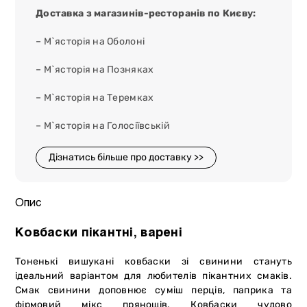
Доставка з магазинів-ресторанів по Києву:
– М`ясторія на Оболоні
– М`ясторія на Позняках
– М`ясторія на Теремках
– М`ясторія на Голосіївській
Дізнатись більше про доставку >>
Опис
Ковбаски пікантні, варені
Тоненькі вишукані ковбаски зі свинини стануть
ідеальний варіантом для любителів пікантних смаків.
Смак свинини доповнює суміш перців, паприка та
фірмовий мікс прянощів. Ковбаски чудово