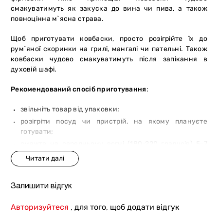
смакуватимуть як закуска до вина чи пива, а також
повноцінна м`ясна страва.
Щоб приготувати ковбаски, просто розігрійте їх до
рум`яної скоринки на грилі, мангалі чи пательні. Також
ковбаски чудово смакуватимуть після запікання в
духовій шафі.
Рекомендований спосіб приготування
:
звільніть товар від упаковки;
розігріти посуд чи пристрій, на якому плануєте
готувати;
смажте на середньому вогні (180-220 градусів) 5–7
хв. Якщо використовуєте притискний гриль, вам
знадобиться 2-5 хв.
Залишити відгук
Авторизуйтеся
, для того, щоб додати відгук