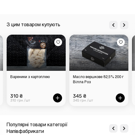
З цим товаром купують
Вареники з картоплею
Масло вершкове 82,5% 200 г
Вілла Роз
310 ₴
345 ₴
310 грн /шт
345 грн /шт
Популярні товари категорії
Напівфабрикати