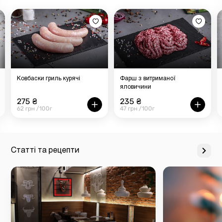
Ковбаски гриль курячі
Фарш з витриманої
яловичини
275 ₴
235 ₴
62 грн /100г
47 грн /100г
Статті та рецепти