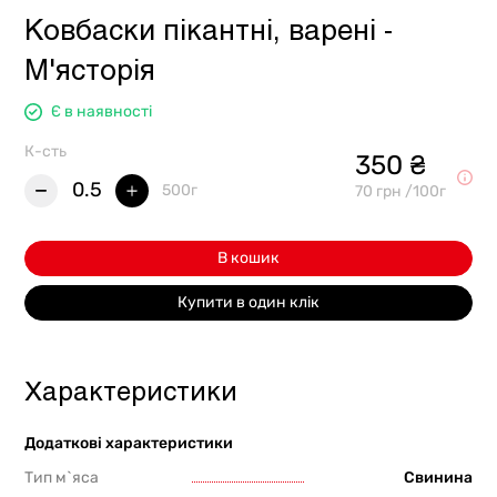
Ковбаски пікантні, варені -
М'ясторія
Є в наявності
К-сть
350 ₴
0.5
500г
70 грн /100г
В кошик
Купити в один клік
Характеристики
Додаткові характеристики
Тип м`яса
Свинина