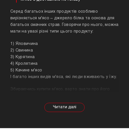
Серед багатьох інших продуктів особливо
вирізняється м'ясо – джерело білка та основа для
багатьох смачних страв. Говорячи про нього, можна
мати на увазі різні типи цього продукту:
1) Яловичина
2) Свинина
3) Курятина
4) Кролятина
5) Качине м'ясо
І багато інших видів м'яса, які люди вживають у їжу.
Збираючись купити м'ясо, варто знати про його
корисні властивості. Важливо розуміти, що в
залежності від тварини властивості продукту
будуть змінюватися, так само як рекомендації
щодо приготування. Наприклад, свинина найкраще
підходить для шашлику, а м'ясо перепілки відмінно