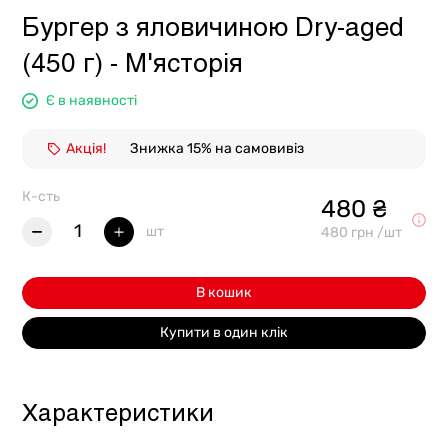
Бургер з яловичиною Dry-aged
(450 г) - М'ясторія
Є в наявності
Акція!
Знижка 15% на самовивіз
К-сть
480 ₴
1
шт
480 грн /шт
В кошик
Купити в один клік
Характеристики