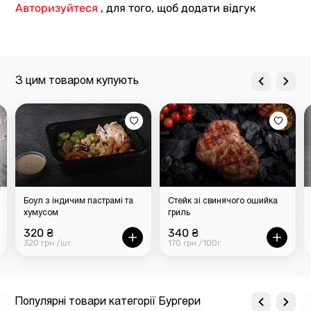
Авторизуйтеся
, для того, щоб додати відгук
З цим товаром купують
Боул з індичим пастрамі та
Стейк зі свинячого ошийка
хумусом
гриль
320 ₴
340 ₴
320 грн /шт
170 грн /100г
Популярні товари категорії Бургери