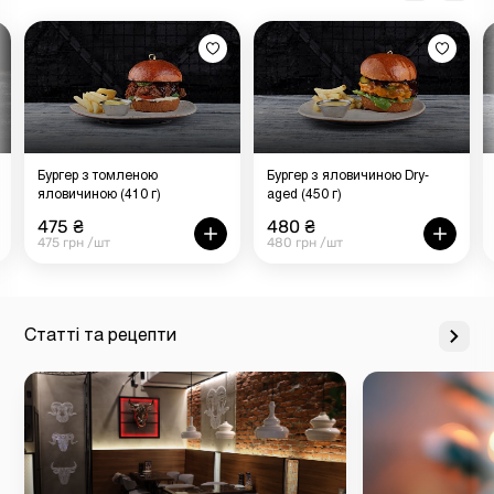
Бургер з томленою
Бургер з яловичиною Dry-
яловичиною (410 г)
aged (450 г)
475 ₴
480 ₴
475 грн /шт
480 грн /шт
Статті та рецепти