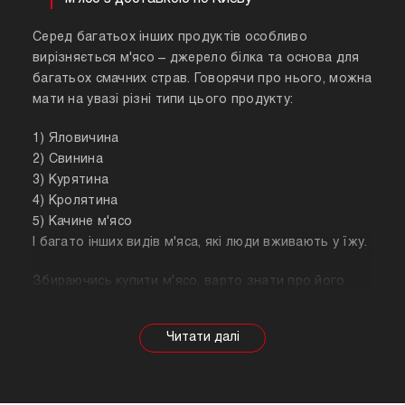
Серед багатьох інших продуктів особливо
вирізняється м'ясо – джерело білка та основа для
багатьох смачних страв. Говорячи про нього, можна
мати на увазі різні типи цього продукту:
1) Яловичина
2) Свинина
3) Курятина
4) Кролятина
5) Качине м'ясо
І багато інших видів м'яса, які люди вживають у їжу.
Збираючись купити м'ясо, варто знати про його
корисні властивості. Важливо розуміти, що в
залежності від тварини властивості продукту
будуть змінюватися, так само як рекомендації
щодо приготування. Наприклад, свинина найкраще
підходить для шашлику, а м'ясо перепілки відмінно