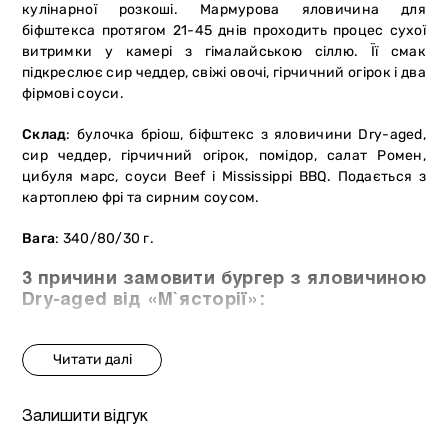
кулінарної розкоші. Мармурова яловичина для
біфштекса протягом 21-45 днів проходить процес сухої
витримки у камері з гімалайською сіллю. Її смак
підкреслює сир чеддер, свіжі овочі, гірчичний огірок і два
фірмові соуси.
Склад
: булочка бріош, біфштекс з яловичини Dry-aged,
сир чеддер, гірчичний огірок, помідор, салат Ромен,
цибуля марс, соуси Beef і Mississippi BBQ. Подається з
картоплею фрі та сирним соусом.
Вага
: 340/80/30 г.
3 причини замовити бургер з яловичиною
Dry-aged від «М`ясторії»:
біфштекси з мармурової яловичини сухої витримки;
класичні смаки в авторській інтерпретації;
авторський рецепт та оригінальне поєднання соусів.
Залишити відгук