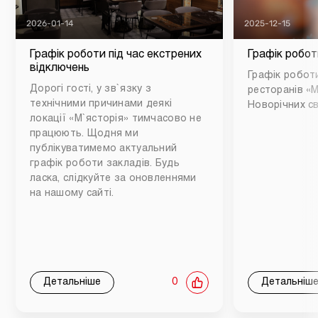
2026-01-14
2025-12-15
Графік роботи під час екстрених
Графік робот
відключень
Графік роботи
Дорогі гості, у зв`язку з
ресторанів «М
технічними причинами деякі
Новорічних св
локації «М`ясторія» тимчасово не
працюють. Щодня ми
публікуватимемо актуальний
графік роботи закладів. Будь
ласка, слідкуйте за оновленнями
на нашому сайті.
Детальніше
0
Детальніш