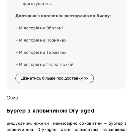
приготування.
Доставка з магазинів-ресторанів по Києву:
– М`ясторія на Оболоні
– М`ясторія на Позняках
– М`ясторія на Теремках
– М`ясторія на Голосіївській
Дізнатись більше про доставку >>
Опис
Бургер з яловичиною Dry-aged
Вишуканий, ніжний і неймовірно соковитий — бургер з
яловичиною Dry-aged став елементом справжньої