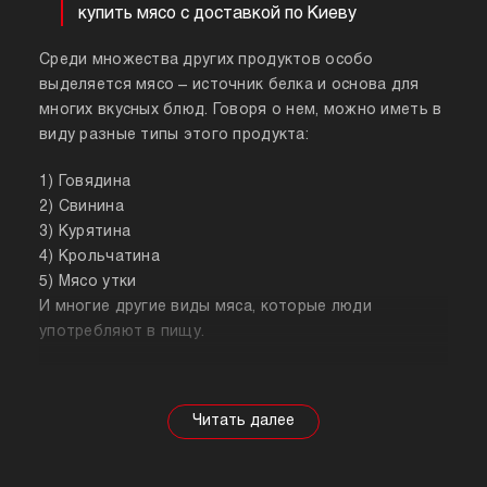
купить мясо с доставкой по Киеву
Среди множества других продуктов особо
выделяется мясо – источник белка и основа для
многих вкусных блюд. Говоря о нем, можно иметь в
виду разные типы этого продукта:
1) Говядина
2) Свинина
3) Курятина
4) Крольчатина
5) Мясо утки
И многие другие виды мяса, которые люди
употребляют в пищу.
Собираясь купить мясо, стоит знать о его
полезных свойствах. Важно понимать, что в
зависимости от животного свойства продукта
будут меняться, так же как и рекомендации по
приготовлению. Например, свинина лучше всего