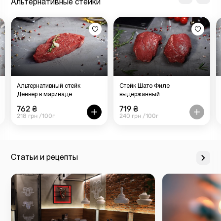
Альтернативные стейки
Альтернативный стейк
Стейк Шато Филе
Денвер в маринаде
выдержанный
762 ₴
719 ₴
218 грн /100г
240 грн /100г
Статьи и рецепты