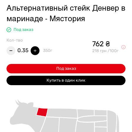
Альтернативный стейк Денвер в
маринаде - Мястория
Под заказ
Кол-тво
762 ₴
0.35
350г
218 грн /100г
Под заказ
Купить в один клик