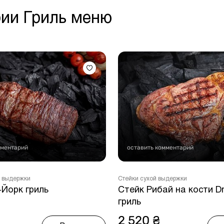
рии Гриль меню
мментарий
оставить комментарий
 выдержки
Стейки сухой выдержки
-Йорк гриль
Стейк Рибай на кости D
гриль
2 520 ₴