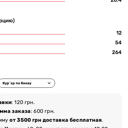
26.4
орцию)
12
54
264
авки
: 120 грн.
мма заказа
: 600 грн.
умму
от 3500 грн доставка бесплатная
.