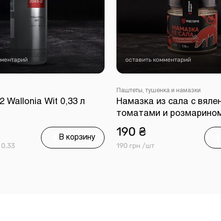
мментарий
оставить комментарий
Паштеты, тушенка и намазки
 Wallonia Wit 0,33 л
Намазка из сала с вял
томатами и розмарином 
190 ₴
В корзину
 0,33
190 грн /шт