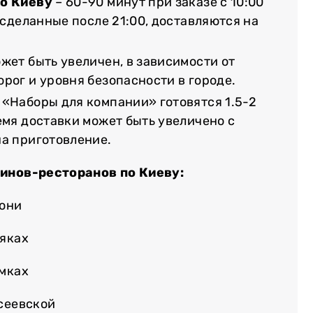
по Киеву
– 60-90 минут при заказе с 10:00
, сделанные после 21:00, доставляются на
жет быть увеличен, в зависимости от
рог и уровня безопасности в городе.
 «Наборы для компании» готовятся 1.5-2
емя доставки может быть увеличено с
на приготовление.
зинов-ресторанов по Киеву:
лони
няках
емках
осеевской