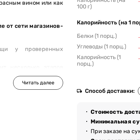
Калорийность (на
красным вином или как
100 г)
Калорийность (на 1 п
ле от сети магазинов-
Белки (1 порц.)
Углеводы (1 порц.)
ощи у проверенных
Калорийность (1
порц.)
ит несколько этапов
там качества;
Способ доставки:
 Мястории, чтобы мы
. Повара «Мястории»
Стоимость дост
ованно попало на ваш
Минимальная су
При заказе на с