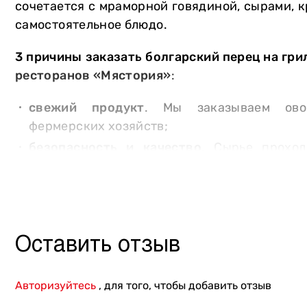
сочетается с мраморной говядиной, сырами, 
Другое
самостоятельное блюдо.
3 причины заказать болгарский перец на гри
ресторанов «Мястория»
:
свежий продукт
. Мы заказываем ов
фермерских хозяйств;
безопасность и качество
. Сырье проход
проверки на соответствие высоким стандар
полезный и вкусный гарнир
.
Заказывайте болгарский перец на гриле от
доставили блюдо по вашему адресу в Киеве
Оставить отзыв
бережно упакуют блюдо, чтобы оно гарантир
стол горячим и ароматным.
Авторизуйтесь
, для того, чтобы добавить отзыв