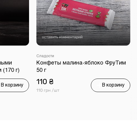
оставить комментарий
Сладости
еными
Конфеты малина-яблоко ФруТим
(170 г)
50 г
110 ₴
В корзину
В корзину
110 грн /шт