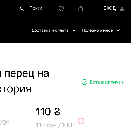
Доставка и оплата
Полезно о мясе
 перец на
Есть в наличии
стория
110 ₴
00г
110 грн /100г