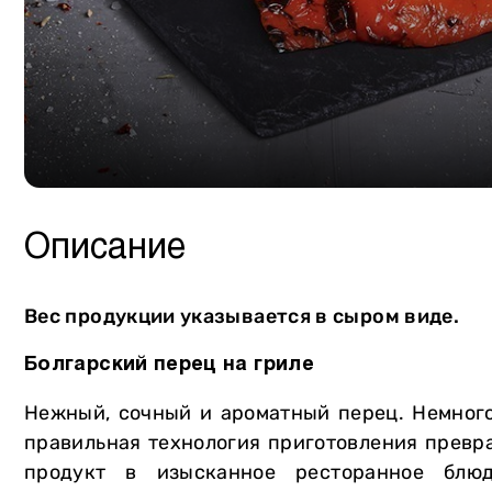
Сало
Собственное производство
Птица
Мясная продукция
Курдючная баранина
Консервация
Крольчатина
Сыры
Мясторики для детей
Масло
Пельмени
Напитки
Описание
Вареники
Хлеб и выпечка
Овощи и зелень
Мороженое Gelarty
Вес продукции указывается в сыром виде.
Фрукты
Сладости
Болгарский перец на гриле
Молочная продукция
Соусы
Нежный, сочный и ароматный перец. Немног
Яйца
Специи
правильная технология приготовления превр
Уголь и аксессуары
продукт в изысканное ресторанное блю