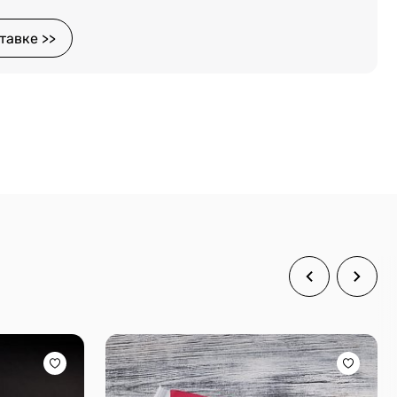
тавке >>