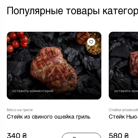
Популярные товары катего
оставить комментарий
оставить ко
Мясо на гриле
Стейки влажной
Стейк из свиного ошейка гриль
Стейк Нью
340 ₴
580 ₴