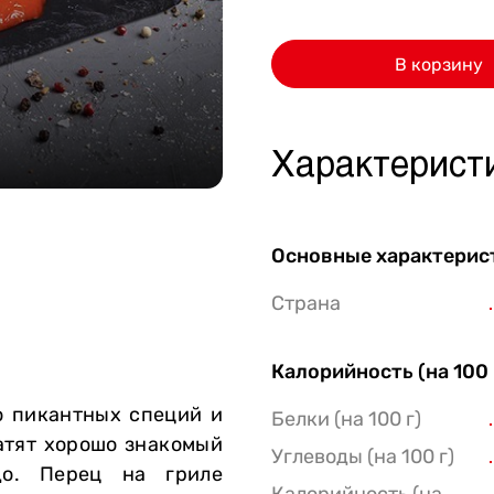
Стейки Клаб
В корзину
Стейки Оссобуко
Стейки Шатобриан
Стейки из птицы
Характерист
Стейки свиные
Стейки Спешл
Основные характерис
Стейк Боксы
Страна
Калорийность (на 100 
о пикантных специй и
Белки (на 100 г)
атят хорошо знакомый
Углеводы (на 100 г)
до. Перец на гриле