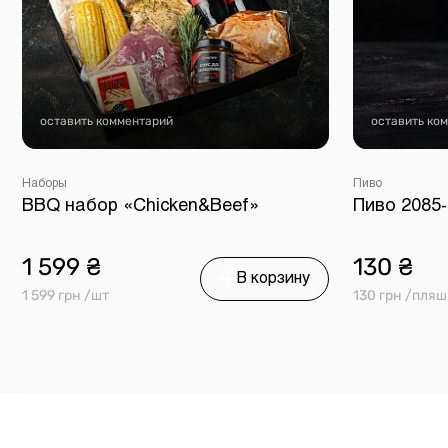
оставить комментарий
оставить ко
Наборы
Пиво
BBQ набор «Chicken&Beef»
Пиво 2085-2
1 599 ₴
130 ₴
В корзину
1 599 грн /шт
130 грн /пляш