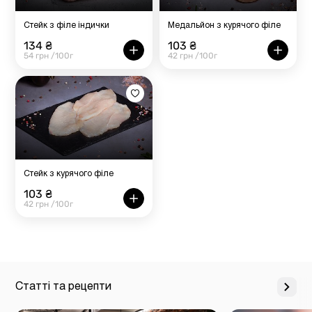
Стейк з філе індички
Медальйон з курячого філе
134 ₴
103 ₴
54 грн /100г
42 грн /100г
Стейк з курячого філе
103 ₴
42 грн /100г
Статті та рецепти