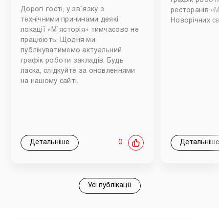
Графік роботи
Дорогі гості, у зв`язку з
ресторанів «М
технічними причинами деякі
Новорічних св
локації «М`ясторія» тимчасово не
працюють. Щодня ми
публікуватимемо актуальний
графік роботи закладів. Будь
ласка, слідкуйте за оновленнями
на нашому сайті.
Детальніше
0
Детальніш
Усі публікації