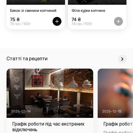
Бекон зі свинини копчений
Філе курки копчене
75 ₴
74 ₴
75 грн /100г
74 грн /100г
Статті та рецепти
2026-01-14
2025-12-15
Графік роботи під час екстрених
Графік робот
відключень