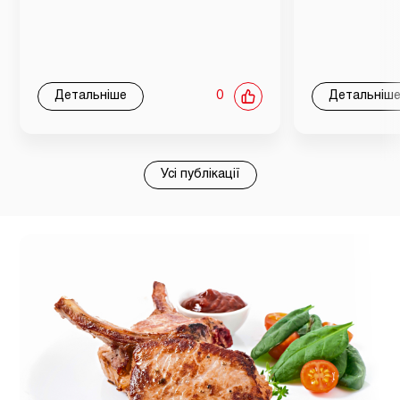
Детальніше
0
Детальніш
Усі публікації