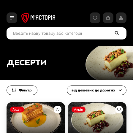
ДЕСЕРТИ
Фільтр
від дешевих до дорогих
Акція
Акція