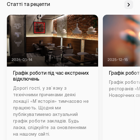
Статті та рецепти
2026-01-14
2025-12-15
Графік роботи під час екстрених
Графік робот
відключень
Графік роботи
Дорогі гості, у зв`язку з
ресторанів «М
технічними причинами деякі
Новорічних св
локації «М`ясторія» тимчасово не
працюють. Щодня ми
публікуватимемо актуальний
графік роботи закладів. Будь
ласка, слідкуйте за оновленнями
на нашому сайті.