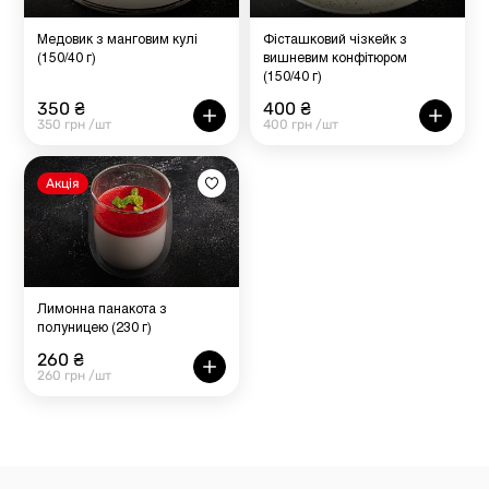
Медовик з манговим кулі
Фісташковий чізкейк з
(150/40 г)
вишневим конфітюром
(150/40 г)
350 ₴
400 ₴
350 грн /шт
400 грн /шт
Акція
Лимонна панакота з
полуницею (230 г)
260 ₴
260 грн /шт