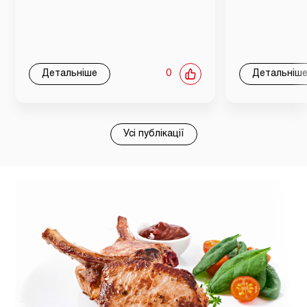
Детальніше
0
Детальніш
Усі публікації