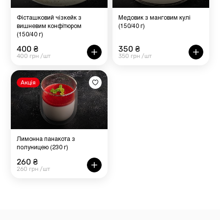
Фісташковий чізкейк з
Медовик з манговим кулі
вишневим конфітюром
(150/40 г)
(150/40 г)
400 ₴
350 ₴
400 грн /шт
350 грн /шт
Акція
Лимонна панакота з
полуницею (230 г)
260 ₴
260 грн /шт