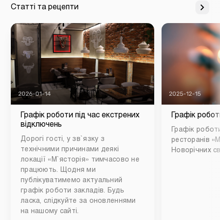
Статті та рецепти
2026-01-14
2025-12-15
Графік роботи під час екстрених
Графік робот
відключень
Графік роботи
Дорогі гості, у зв`язку з
ресторанів «М
технічними причинами деякі
Новорічних св
локації «М`ясторія» тимчасово не
працюють. Щодня ми
публікуватимемо актуальний
графік роботи закладів. Будь
ласка, слідкуйте за оновленнями
на нашому сайті.