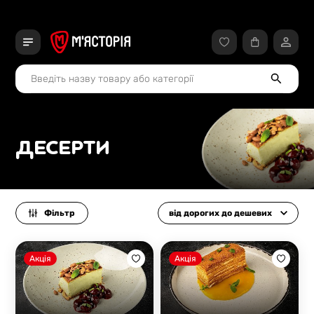
ДЕСЕРТИ
Фільтр
від дорогих до дешевих
Акція
Акція