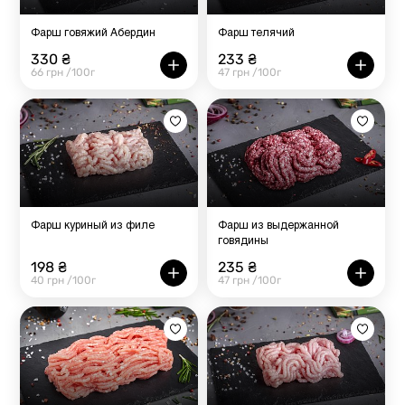
Фарш говяжий Абердин
Фарш телячий
330 ₴
233 ₴
66 грн /100г
47 грн /100г
Фарш куриный из филе
Фарш из выдержанной
говядины
198 ₴
235 ₴
40 грн /100г
47 грн /100г