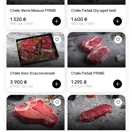
Стейк Филе Миньон PRIME
Стейк Рибай Dry-aged beef
1 320 ₴
1 600 ₴
440 грн /100г
400 грн /100г
Стейк бокс Классический
Стейк Рибай PRIME
3 900 ₴
1 295 ₴
3 900 грн /шт
371 грн /100г