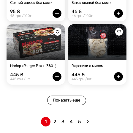
Свиной ошеек без кости
Биток свиной без кости
95 ₴
46 ₴
48 грн /100г
46 грн /100г
Набор «Burger Box» (580 г)
Вареники с мясом
445 ₴
445 ₴
445 грн /шт
445 грн /шт
Показать еще
1
2
3
4
5