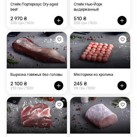
Стейк Портерхаус Dry-aged
Стейк Нью-Йорк
beef
выдержанный
2 970 ₴
510 ₴
330 грн /100г
255 грн /100г
Вырезка говяжья без головы
Мясторики из кролика
2 100 ₴
245 ₴
210 грн /100г
98 грн /100г