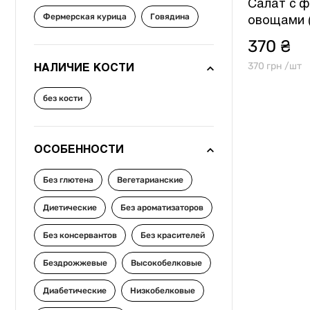
Салат с ф
Фермерская курица
Говядина
овощами (
370 ₴
370 грн /шт
НАЛИЧИЕ КОСТИ
без кости
ОСОБЕННОСТИ
Без глютена
Вегетарианские
Диетические
Без ароматизаторов
Без консервантов
Без красителей
Бездрожжевые
Высокобелковые
Диабетические
Низкобелковые