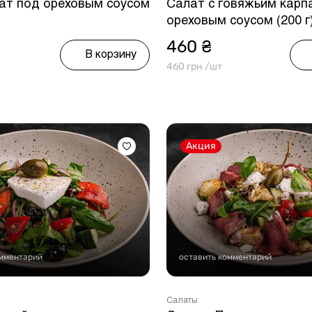
ат под ореховым соусом
Салат с говяжьим карп
ореховым соусом (200 г
460 ₴
В корзину
460 грн /шт
Акция
омментарий
оставить комментарий
Салаты