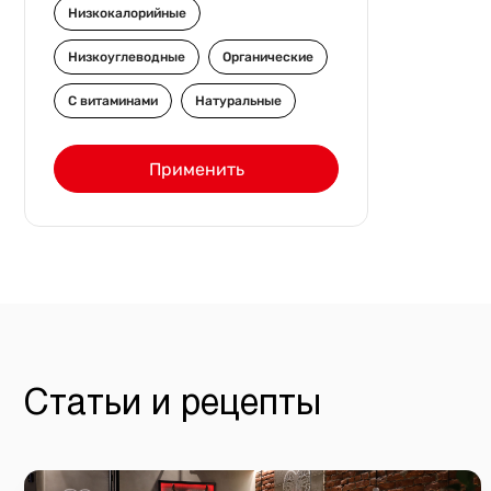
Низкокалорийные
Низкоуглеводные
Органические
С витаминами
Натуральные
Применить
Статьи и рецепты