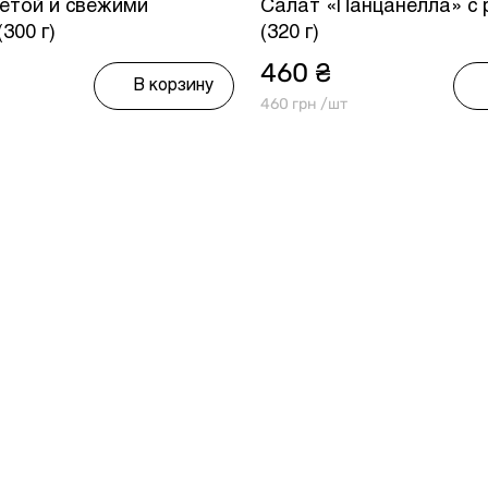
етой и свежими
Салат «Панцанелла» с
300 г)
(320 г)
460 ₴
В корзину
460 грн /шт