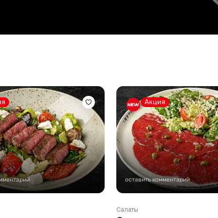
Стейки Клаб
Стейки Оссобуко
Стейки Шатобриан
Стейки из птицы
Стейки свиные
Стейки Спешл
ия
Акция
Стейк Боксы
омментарий
оставить комментарий
Салаты