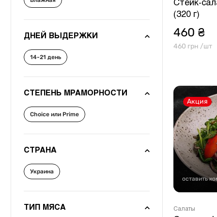
Влажная
Другое
Стейк-сал
(320 г)
460 ₴
ДНЕЙ ВЫДЕРЖКИ
460 грн /шт
14-21 день
СТЕПЕНЬ МРАМОРНОСТИ
Акция
Choice или Prime
СТРАНА
Украина
оставить к
ТИП МЯСА
Салаты