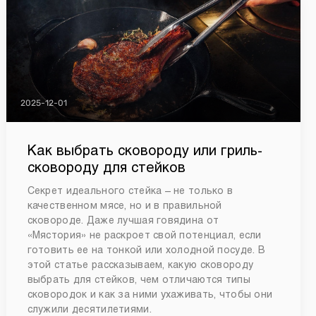
2025-12-01
Как выбрать сковороду или гриль-
сковороду для стейков
Секрет идеального стейка – не только в
качественном мясе, но и в правильной
сковороде. Даже лучшая говядина от
«Мястория» не раскроет свой потенциал, если
готовить ее на тонкой или холодной посуде. В
этой статье рассказываем, какую сковороду
выбрать для стейков, чем отличаются типы
сковородок и как за ними ухаживать, чтобы они
служили десятилетиями.