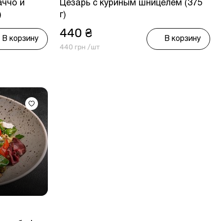
аччо и
Цезарь с куриным шницелем (375
)
г)
440 ₴
В корзину
В корзину
440 грн /шт