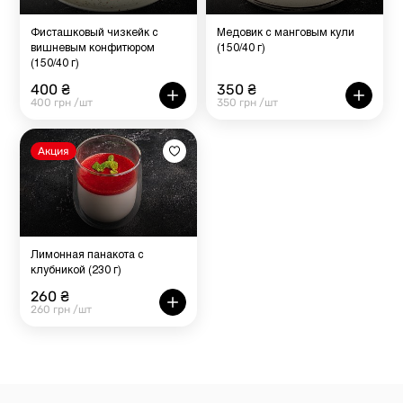
Фисташковый чизкейк с
Медовик с манговым кули
вишневым конфитюром
(150/40 г)
(150/40 г)
400 ₴
350 ₴
400 грн /шт
350 грн /шт
Акция
Лимонная панакота с
клубникой (230 г)
260 ₴
260 грн /шт