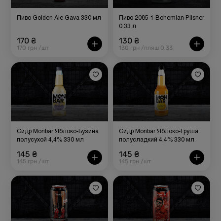
Пиво Golden Ale Gava 330 мл
Пиво 2085-1 Bohemian Pilsner
0,33 л
170 ₴
130 ₴
170 грн /шт
130 грн /пляш 0,33
Сидр Monbar Яблоко-Бузина
Сидр Monbar Яблоко-Груша
полусухой 4,4% 330 мл
полусладкий 4,4% 330 мл
145 ₴
145 ₴
145 грн /шт
145 грн /шт