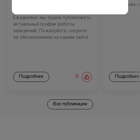
некоторые локации «Мястория»
Новогодних п
временно не работают.
Ежедневно мы будем публиковать
актуальный график работы
заведений. Пожалуйста, следите
за обновлениями на нашем сайте.
Подробнее
0
Подробнее
Все публикации