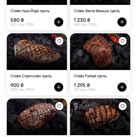
Стейк Нью-Йорк гриль
Стейк Филе Миньон гриль
580 ₴
1 230 ₴
290 грн /100г
410 грн /100г
Стейк Стриплойн гриль
Стейк Рибай гриль
900 ₴
1 295 ₴
300 грн /100г
371 грн /100г