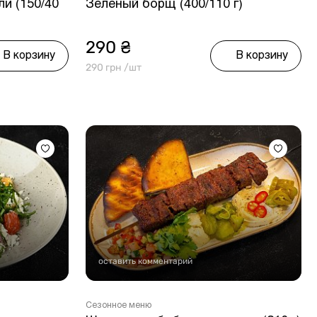
и (150/40
Зеленый борщ (400/110 г)
290 ₴
В корзину
В корзину
290 грн /шт
оставить комментарий
Сезонное меню