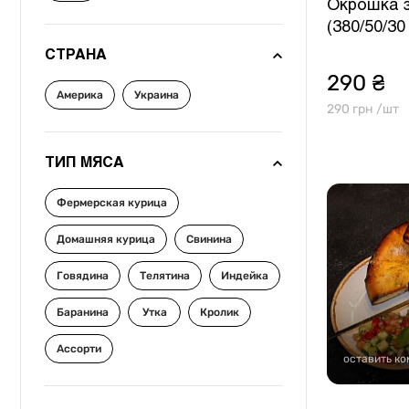
Окрошка 
(380/50/30 
СТРАНА
290 ₴
Америка
Украина
290 грн /шт
ТИП МЯСА
Фермерская курица
Домашняя курица
Свинина
Говядина
Телятина
Индейка
Баранина
Утка
Кролик
Ассорти
оставить к