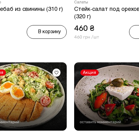
ю
Салаты
баб из свинины (310 г)
Стейк-салат под орехо
(320 г)
460 ₴
В корзину
460 грн /шт
ия
Акция
омментарий
оставить комментарий