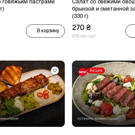
з говяжьим пастрами
Салат со свежими ово
г)
брынзой и сметанной з
(330 г)
270 ₴
В корзину
270 грн /шт
Акция
омментарий
оставить комментарий