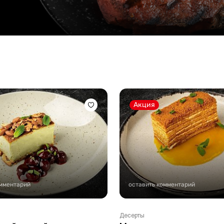
Стейки Клаб
Стейки Оссобуко
Стейки Шатобриан
Стейки из птицы
Стейки свиные
Стейки Спешл
Акция
Стейк Боксы
омментарий
оставить комментарий
Десерты