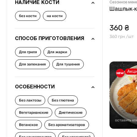
НАЛИЧИЕ КОСТИ
Сезонное мен
Шашлык-ке
без кости
на кости
360 ₴
360 грн /шт
СПОСОБ ПРИГОТОВЛЕНИЯ
Для гриля
Для жарки
Для запекания
Для тушения
Акц
ОСОБЕННОСТИ
Без лактозы
Без глютена
Вегетарианские
Диетические
оставить к
Веганское
Без ароматизаторов