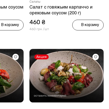
Салаты
вым соусом
Салат с говяжьим карпаччо и
ореховым соусом (200 г)
460 ₴
В корзину
В корзину
460 грн /шт
Акция
оставить комментарий