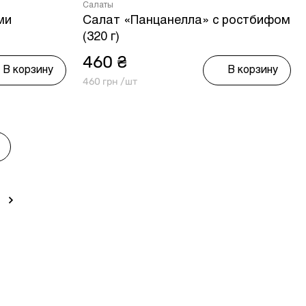
Салаты
ми
Салат «Панцанелла» с ростбифом
(320 г)
460 ₴
В корзину
В корзину
460 грн /шт