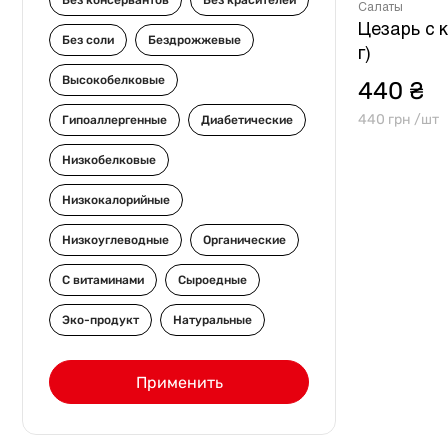
Без консервантов
Без красителей
Салаты
Цезарь с 
Без соли
Бездрожжевые
г)
Высокобелковые
440 ₴
440 грн /шт
Гипоаллергенные
Диабетические
Низкобелковые
Низкокалорийные
Низкоуглеводные
Органические
С витаминами
Сыроедные
Эко-продукт
Натуральные
Применить