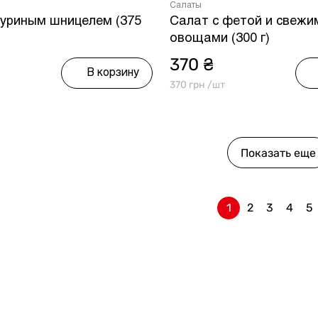
Салаты
куриным шницелем (375
Салат с фетой и свежи
овощами (300 г)
370 ₴
В корзину
370 грн /шт
Показать еще
1
2
3
4
5