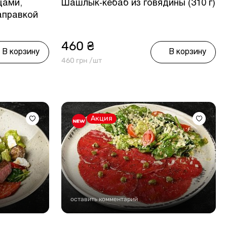
щами,
Шашлык-кебаб из говядины (310 г)
аправкой
460 ₴
В корзину
В корзину
460 грн /шт
Акция
оставить комментарий