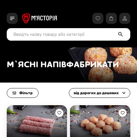
М`ЯСНІ НАПІВФАБРИКАТИ
Фільтр
від дорогих до дешевих