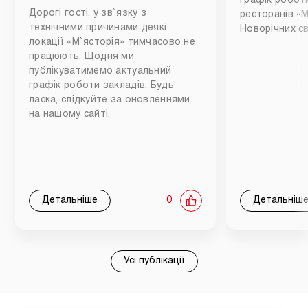
Графік роботи
Дорогі гості, у зв`язку з
ресторанів «М
технічними причинами деякі
Новорічних св
локації «М`ясторія» тимчасово не
працюють. Щодня ми
публікуватимемо актуальний
графік роботи закладів. Будь
ласка, слідкуйте за оновленнями
на нашому сайті.
Детальніше
0
Детальніш
Усі публікації