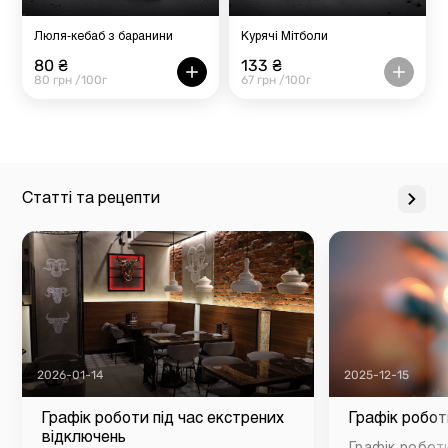
Люля-кебаб з баранини
Курячі Мітболи
80 ₴
133 ₴
80 грн /100г
67 грн /100г
Статті та рецепти
2026-01-14
2025-12-15
Графік роботи під час екстрених
Графік робот
відключень