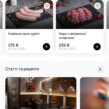
Ковбаски гриль курячі
Фарш з витриманої
яловичини
275 ₴
235 ₴
62 грн /100г
47 грн /100г
Статті та рецепти