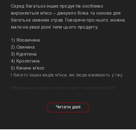
Серед багатьох інших продуктів особливо
вирізняється м'ясо – джерело білка та основа для
багатьох смачних страв. Говорячи про нього, можна
мати на увазі різні типи цього продукту:
1) Яловичина
2) Свинина
3) Курятина
4) Кролятина
5) Качине м'ясо
І багато інших видів м'яса, які люди вживають у їжу.
Збираючись купити м'ясо, варто знати про його
корисні властивості. Важливо розуміти, що в
залежності від тварини властивості продукту
будуть змінюватися, так само як рекомендації
щодо приготування. Наприклад, свинина найкраще
підходить для шашлику, а м'ясо перепілки відмінно
підійде для людей, які сидять на дієті.