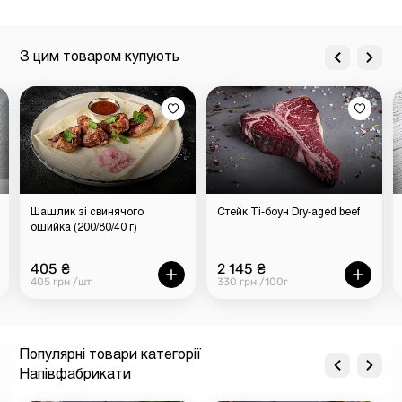
З цим товаром купують
Шашлик зі свинячого
Стейк Ті-боун Dry-aged beef
ошийка (200/80/40 г)
405 ₴
2 145 ₴
405 грн /шт
330 грн /100г
Популярні товари категорії
Напівфабрикати