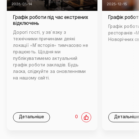
2026-01-14
2025-12-15
Графік роботи під час екстрених
Графік робот
відключень
Графік роботи
Дорогі гості, у зв`язку з
ресторанів «М
технічними причинами деякі
Новорічних св
локації «М`ясторія» тимчасово не
працюють. Щодня ми
публікуватимемо актуальний
графік роботи закладів. Будь
ласка, слідкуйте за оновленнями
на нашому сайті.
Детальніше
0
Детальніш