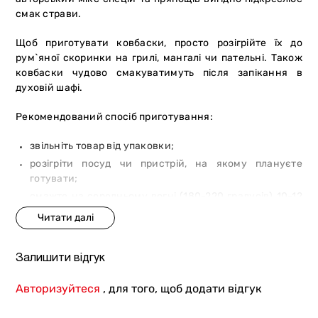
смак страви.
Щоб приготувати ковбаски, просто розігрійте їх до
рум`яної скоринки на грилі, мангалі чи пательні. Також
ковбаски чудово смакуватимуть після запікання в
духовій шафі.
Рекомендований спосіб приготування:
звільніть товар від упаковки;
розігріти посуд чи пристрій, на якому плануєте
готувати;
смажте на середньому вогні (180-220 градусів) 10-12
хв. Якщо використовуєте притискний гриль, вам
знадобиться 5-7 хв.
Залишити відгук
Авторизуйтеся
, для того, щоб додати відгук