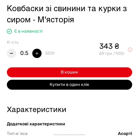
Ковбаски зі свинини та курки з
сиром - М'ясторія
Є в наявності
К-сть
343 ₴
0.5
500г
69 грн /100г
В кошик
Купити в один клік
Характеристики
Додаткові характеристики
Тип м`яса
Асорті