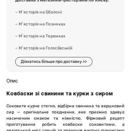
Доставка з магазинів-ресторанів по Києву:
– М`ясторія на Оболоні
– М`ясторія на Позняках
– М`ясторія на Теремках
– М`ясторія на Голосіївській
Дізнатись більше про доставку >>
Опис
Ковбаски зі свинини та курки з сиром
Соковите курче стегно, відбірна свинина та вершковий
сир — оригінальне поєднання, яке приємно здивує
насиченим смаком та ніжністю. Фірмовий рецепт
приготування робить ковбаски соковитими, а
авторський мікс спецій та прянощів вигідно підкреслює