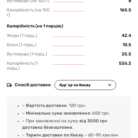
Вуглеводи (на 100 г)
8
Калорійність (на 100
165.5
г)
Калорійність (на 1 порцію)
Жири (1 порц.)
42.4
Білки (1 порц.)
10.5
Вуглеводи (1 порц.)
25.5
Калорійність (1
526.2
порц.)
Спосіб доставки:
–
Вартість доставки
: 120 грн.
–
Мінімальна сума замовлення
: 600 грн.
– При замовленні на суму
від 3500 грн
доставка безкоштовна
.
–
Термін доставки по Києву
– 60-90 хвилин