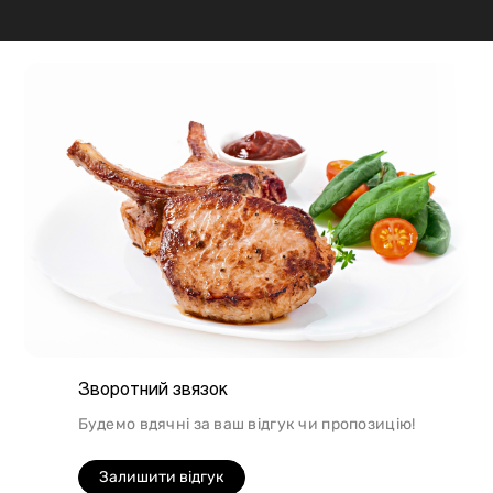
підходить для шашлику, а м'ясо перепілки відмінно
підійде для людей, які сидять на дієті.
Зворотний звязок
Будемо вдячні за ваш відгук чи пропозицію!
Залишити відгук