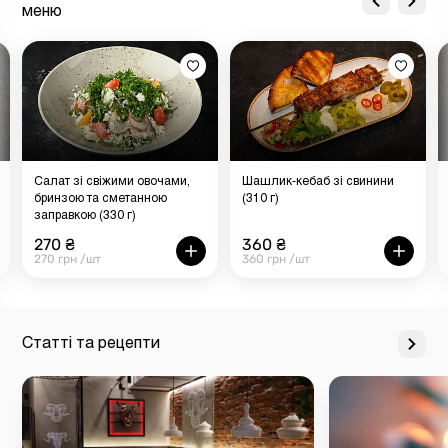
меню
Салат зі свіжими овочами,
Шашлик-кебаб зі свинини
бринзою та сметанною
(310 г)
заправкою (330 г)
270 ₴
360 ₴
270 грн /шт
360 грн /шт
Статті та рецепти