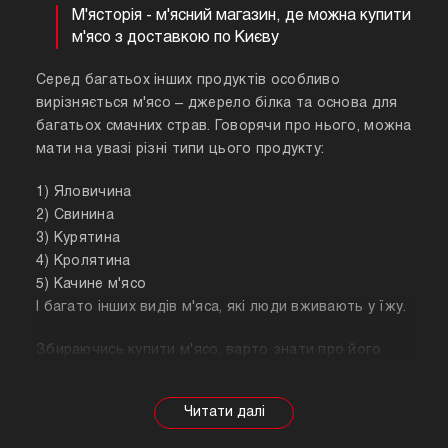
М'ясторія - м'ясний магазин, де можна купити
м'ясо з доставкою по Києву
Серед багатьох інших продуктів особливо
вирізняється м'ясо – джерело білка та основа для
багатьох смачних страв. Говорячи про нього, можна
мати на увазі різні типи цього продукту:
1) Яловичина
2) Свинина
3) Курятина
4) Кролятина
5) Качине м'ясо
І багато інших видів м'яса, які люди вживають у їжу.
Збираючись купити м'ясо, варто знати про його
корисні властивості. Важливо розуміти, що в
залежності від тварини властивості продукту
будуть змінюватися, так само як рекомендації
щодо приготування. Наприклад, свинина найкраще