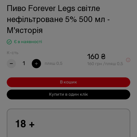
Пиво Forever Legs світле
нефільтроване 5% 500 мл -
М'ясторія
Є в наявності
К-сть
160 ₴
1
пляш 0,5
160 грн /пляш 0,5
В кошик
Купити в один клік
18 +