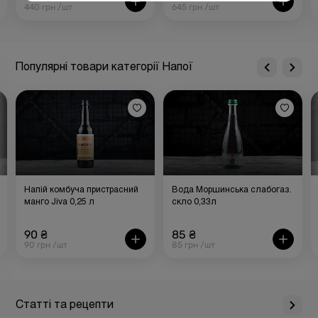
440 грн /шт
645 грн /шт
Популярні товари категорії Напої
Напій комбуча пристрасний
Вода Моршинська слабогаз.
манго Jiva 0,25 л
скло 0,33л
90 ₴
85 ₴
90 грн /шт
85 грн /шт
Статті та рецепти