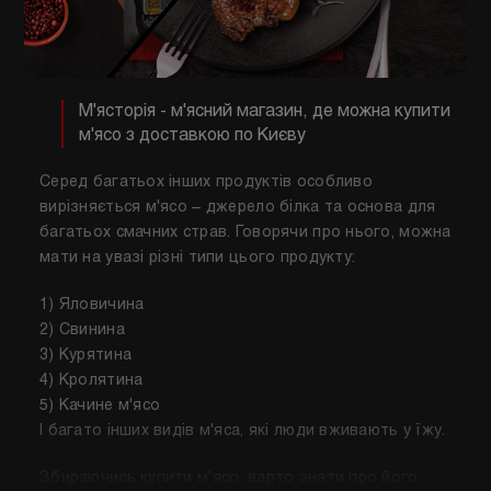
М'ясторія - м'ясний магазин, де можна купити
м'ясо з доставкою по Києву
Серед багатьох інших продуктів особливо
вирізняється м'ясо – джерело білка та основа для
багатьох смачних страв. Говорячи про нього, можна
мати на увазі різні типи цього продукту:
1) Яловичина
2) Свинина
3) Курятина
4) Кролятина
5) Качине м'ясо
І багато інших видів м'яса, які люди вживають у їжу.
Збираючись купити м'ясо, варто знати про його