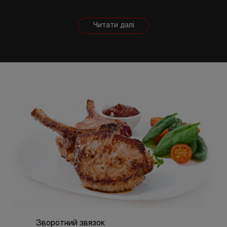
корисні властивості. Важливо розуміти, що в
залежності від тварини властивості продукту
будуть змінюватися, так само як рекомендації
щодо приготування. Наприклад, свинина найкраще
підходить для шашлику, а м'ясо перепілки відмінно
підійде для людей, які сидять на дієті.
Зворотний звязок