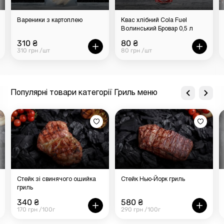
Вареники з картоплею
Квас хлібний Cola Fuel
Волинський Бровар 0,5 л
310 ₴
80 ₴
310 грн /шт
80 грн /шт
Популярні товари категорії Гриль меню
Стейк зі свинячого ошийка
Стейк Нью-Йорк гриль
гриль
340 ₴
580 ₴
170 грн /100г
290 грн /100г