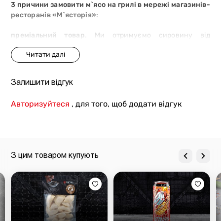
3 причини замовити м`ясо на грилі в мережі магазинів-
ресторанів «М`ясторія»
:
преміальний товар
. Ми отримуємо сировину від
сертифікованих постачальників. Тварини отримують
рослинний раціон і ретельний догляд, що забезпечують
високі смакові характеристики м`яса;
Залишити відгук
безпека і якість
. Під час відгодівлі не використовуються
гормони росту, ГМО або антибіотики. Сировина
Авторизуйтеся
, для того, щоб додати відгук
проходить декілька етапів перевірки на відповідність
найвищим стандартам якості;
тривалий процес дозрівання та ідеальне
просмажування
.
З цим товаром купують
Замовляйте біфштекс Абердин гриль від «М`ясторії»,
щоб ми доставили страву за вашою адресою в Києві.
Кухарі «М`ясторії» приготують быфштекс і дбайливо
запакують його, щоб він гарантовано потрапив на ваш
стіл гарячим і соковитим.