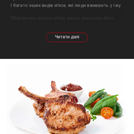
І багато інших видів м'яса, які люди вживають у їжу.
Збираючись купити м'ясо, варто знати про його
корисні властивості. Важливо розуміти, що в
залежності від тварини властивості продукту
будуть змінюватися, так само як рекомендації
щодо приготування. Наприклад, свинина найкраще
підходить для шашлику, а м'ясо перепілки відмінно
підійде для людей, які сидять на дієті.