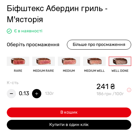
Біфштекс Абердин гриль -
М'ясторія
Є в наявності
Оберіть просмаження
Більше про просмаження
RARE
MEDIUM RARE
MEDIUM
MEDIUM WELL
WELL DONE
К-сть
241 ₴
0.13
130г
186 грн /100г
В кошик
Купити в один клік