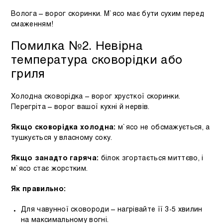
Волога – ворог скоринки. М`ясо має бути сухим перед
смаженням!
Помилка №2. Невірна
температура сковорідки або
гриля
Холодна сковорідка – ворог хрусткої скоринки.
Перегріта – ворог вашої кухні й нервів.
Якщо сковорідка холодна:
м`ясо не обсмажується, а
тушкується у власному соку.
Якщо занадто гаряча:
білок згортається миттєво, і
м`ясо стає жорстким.
Як правильно:
Для чавунної сковороди – нагрівайте її 3-5 хвилин
на максимальному вогні.