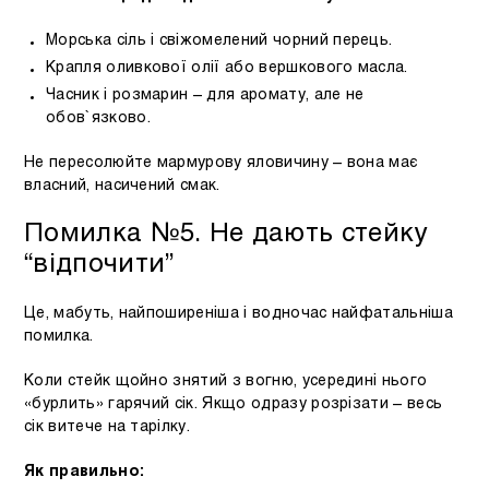
Морська сіль і свіжомелений чорний перець.
Крапля оливкової олії або вершкового масла.
Часник і розмарин – для аромату, але не
обов`язково.
Не пересолюйте мармурову яловичину – вона має
власний, насичений смак.
Помилка №5. Не дають стейку
“відпочити”
Це, мабуть, найпоширеніша і водночас найфатальніша
помилка.
Коли стейк щойно знятий з вогню, усередині нього
«бурлить» гарячий сік. Якщо одразу розрізати – весь
сік витече на тарілку.
Як правильно: