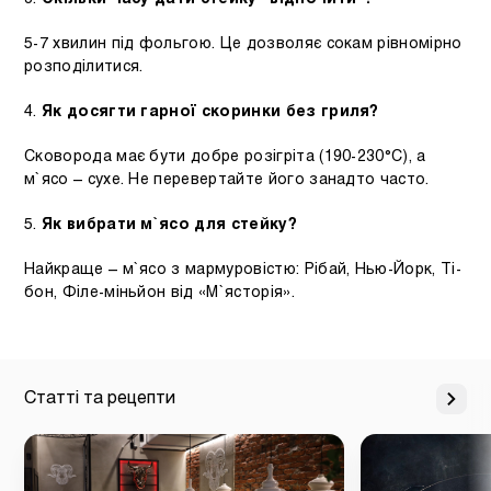
5-7 хвилин під фольгою. Це дозволяє сокам рівномірно
розподілитися.
4.
Як досягти гарної скоринки без гриля?
Сковорода має бути добре розігріта (190-230°C), а
м`ясо – сухе. Не перевертайте його занадто часто.
5.
Як вибрати м`ясо для стейку?
Найкраще – м`ясо з мармуровістю: Рібай, Нью-Йорк, Ті-
бон, Філе-міньйон від «М`ясторія».
Статті та рецепти