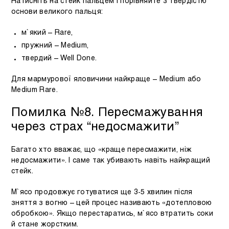
Натисніть на стейк пальцем і порівняйте з твердістю
основи великого пальця:
м`який – Rare,
пружний – Medium,
твердий – Well Done.
Для мармурової яловичини найкраще – Medium або
Medium Rare.
Помилка №8. Пересмажування
через страх “недосмажити”
Багато хто вважає, що «краще пересмажити, ніж
недосмажити». І саме так убивають навіть найкращий
стейк.
М`ясо продовжує готуватися ще 3-5 хвилин після
зняття з вогню – цей процес називають «дотепловою
обробкою». Якщо перестаратись, м`ясо втратить соки
й стане жорстким.