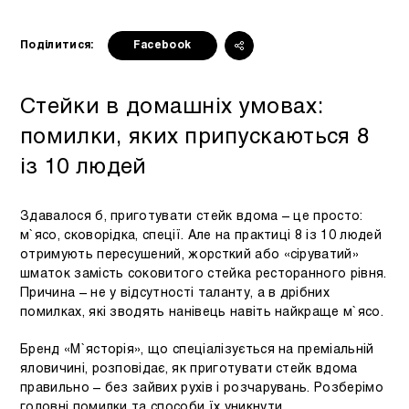
Поділитися:
Facebook
Стейки в домашніх умовах:
помилки, яких припускаються 8
із 10 людей
Здавалося б, приготувати стейк вдома – це просто:
м`ясо, сковорідка, спеції. Але на практиці 8 із 10 людей
отримують пересушений, жорсткий або «сіруватий»
шматок замість соковитого стейка ресторанного рівня.
Причина – не у відсутності таланту, а в дрібних
помилках, які зводять нанівець навіть найкраще м`ясо.
Бренд «М`ясторія», що спеціалізується на преміальній
яловичині, розповідає, як приготувати стейк вдома
правильно – без зайвих рухів і розчарувань. Розберімо
головні помилки та способи їх уникнути.