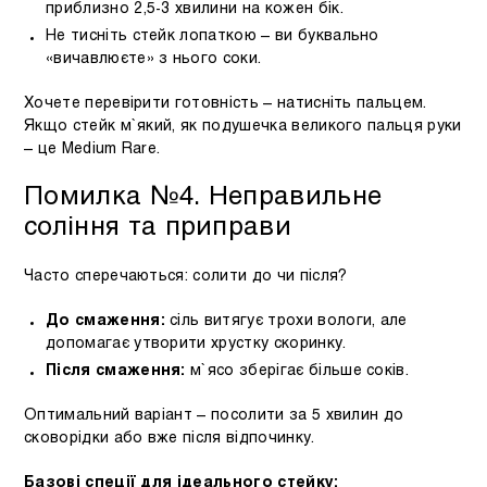
приблизно 2,5-3 хвилини на кожен бік.
Не тисніть стейк лопаткою – ви буквально
«вичавлюєте» з нього соки.
Хочете перевірити готовність – натисніть пальцем.
Якщо стейк м`який, як подушечка великого пальця руки
– це Medium Rare.
Помилка №4. Неправильне
соління та приправи
Часто сперечаються: солити до чи після?
До смаження:
сіль витягує трохи вологи, але
допомагає утворити хрустку скоринку.
Після смаження:
м`ясо зберігає більше соків.
Оптимальний варіант – посолити за 5 хвилин до
сковорідки або вже після відпочинку.
Базові спеції для ідеального стейку: