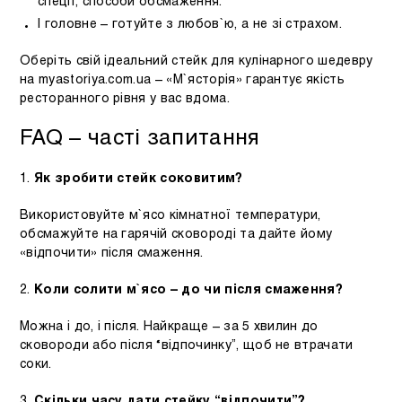
спеції, способи обсмаження.
І головне – готуйте з любов`ю, а не зі страхом.
Оберіть свій ідеальний стейк для кулінарного шедевру
на myastoriya.com.ua – «М`ясторія» гарантує якість
ресторанного рівня у вас вдома.
FAQ – часті запитання
1.
Як зробити стейк соковитим?
Використовуйте м`ясо кімнатної температури,
обсмажуйте на гарячій сковороді та дайте йому
«відпочити» після смаження.
2.
Коли солити м`ясо – до чи після смаження?
Можна і до, і після. Найкраще – за 5 хвилин до
сковороди або після “відпочинку”, щоб не втрачати
соки.
3.
Скільки часу дати стейку “відпочити”?