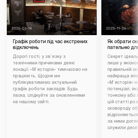
2026-01-14
2025-11-26
Графік роботи під час екстрених
Як обрати ск
відключень
пательню для
Дорогі гості, у зв`язку з
Секрет ідеаль
технічними причинами деякі
лише у якісном
локації «М`ясторія» тимчасово не
правильній ск
працюють. Щодня ми
найкраща яло
публікуватимемо актуальний
«М`ясторія» н
графік роботи закладів. Будь
потенціал, як
ласка, слідкуйте за оновленнями
тонкому або 
на нашому сайті.
цій статті ро
сковороду обр
відрізняються
за ними догл
служили деся