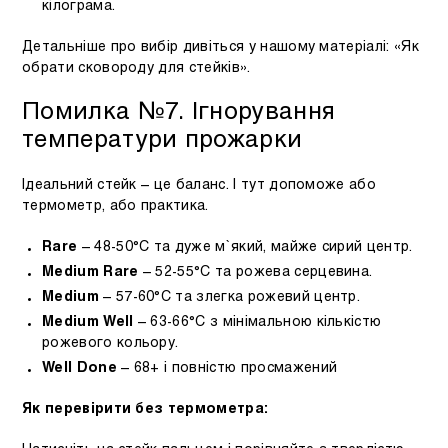
кілограма.
Детальніше про вибір дивіться у нашому матеріалі: «Як
обрати сковороду для стейків».
Помилка №7. Ігнорування
температури прожарки
Ідеальний стейк – це баланс. І тут допоможе або
термометр, або практика.
Rare
– 48-50°C та дуже м`який, майже сирий центр.
Medium Rare
– 52-55°C та рожева серцевина.
Medium
– 57-60°C та злегка рожевий центр.
Medium Well
– 63-66°C з мінімальною кількістю
рожевого кольору.
Well Done
– 68+ і повністю просмажений
Як перевірити без термометра: