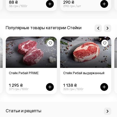
88 ₴
290 ₴
36 грн /100г
290 грн /шт
Популярные товары категории Стейки
Стейк Рибай PRIME
Стейк Рибай выдержанный
1 295 ₴
1 138 ₴
371 грн /100г
326 грн /100г
Статьи и рецепты