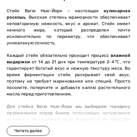
Стейк Вагю Нью-Йорк – настоящая
кулинарная
роскошь
. Высокая степень мраморности обеспечивает
неповторимую нежность, вкус и аромат. Стейк имеет
немного жира, который распределен почти
исключительно по периметру, что обеспечивает
уникальную сочность.
Каждый стейк обязательно проходит процесс
влажной
выдержки
от 14 до 21 дня при температуре 2-4℃, что
гарантирует богатый вкус и нежную текстуру мяса. Во
время ферментации стейк раскрывает свой вкус,
поэтому не требует маринования или специй. Просто
посолите, поперчите и добавьте каплю растительного
масла перед приготовлением.
Для стейка Вагю Нью-Йорк мы выбираем говядину
премиальных пород быков
, получающих натуральное
питание и безупречный уход. Каждый стейк проходит
проверку на соответствие высоким стандартам
качества и вкуса.