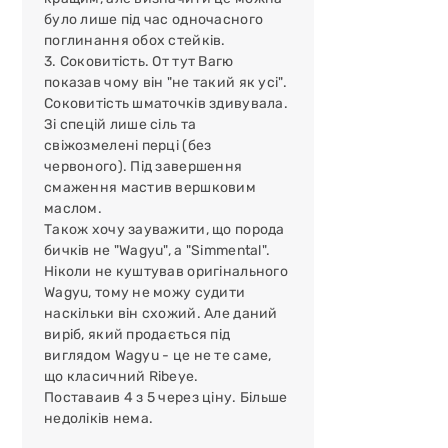
месяца при температуре от 0°С до 5°С.
було лише під час одночасного
поглинання обох стейків.
Вес продукции указывается в сыром виде. Заказывайте
3. Соковитість. От тут Вагю
доставку товара по Киеву и городам Украины или
показав чому він "не такий як усі".
посетите ближайший магазин-ресторан сети
Соковитість шматочків здивувала.
«Мястория».
Зі спецій лише сіль та
свіжозмелені перці (без
червоного). Під завершення
смаження мастив вершковим
маслом.
Також хочу зауважити, що порода
бичків не "Wagyu", а "Simmental".
Ніколи не куштував оригінального
Wagyu, тому не можу судити
наскільки він схожий. Але даний
виріб, який продається під
виглядом Wagyu - це не те саме,
що класичний Ribeye.
Поставаив 4 з 5 через ціну. Більше
недоліків нема.