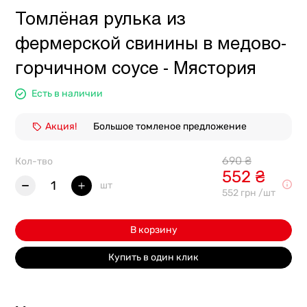
Томлёная рулька из
фермерской свинины в медово-
горчичном соусе - Мястория
Есть в наличии
Акция!
Большое томленое предложение
690 ₴
Кол-тво
552 ₴
1
шт
552 грн /шт
В корзину
Купить в один клик