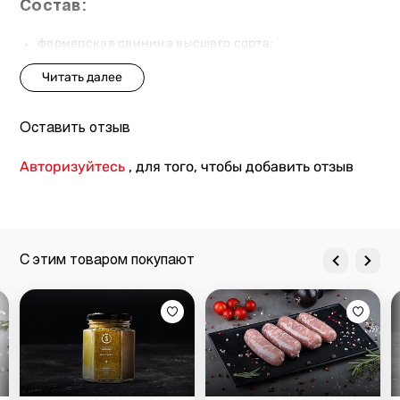
Состав:
фермерская свинина высшего сорта;
медово-горчичный соус (соевые бобы, мед,
растительное масло, сахар, вода, чеснок, сухая
горчица, соль, уксус, специи).
Оставить отзыв
Три причины заказать томлёную рульку
из фермерской свинины в медово-
Авторизуйтесь
, для того, чтобы добавить отзыв
горчичном соусе от «Мястории»:
фермерская свинина высочайшего качества;
пряный и ароматный фирменный соус;
нежное и горячее блюдо за 15 мин.
С этим товаром покупают
«Мястория» готовит блюда только из свежего мяса
высочайшего качества. Мы получаем свинину для
томлёной голяшки в медово-горчичном соусе от
проверенных фермерских хозяйств, где животным
предоставляют исключительно натуральное питание и
тщательный уход. Мясо регулярно проходит проверку на