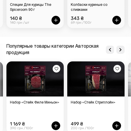
соответствие самым высоким стандартам качества.
Специи Для курицы The
Колбаски куриные со
Spiceroom 90 г
сливками
Заказывайте доставку томлёной голяшки из
140 ₴
343 ₴
фермерской свинины в медово-горчичном соусе от
140 грн /шт
69 грн /100г
«Мястории» онлайн и мы привезем ее к вашему порогу
в ближайшее время.
Популярные товары категории Авторская
продукция
Набор «Стейк Филе Миньон»
Набор «Стейк Стриплойн»
1 169 ₴
499 ₴
390 грн /100г
200 грн /100г