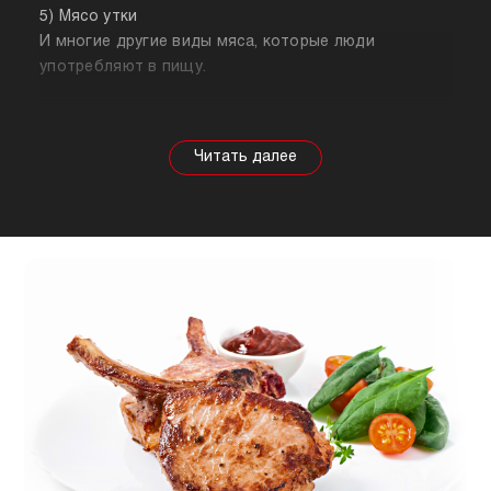
5) Мясо утки
И многие другие виды мяса, которые люди
употребляют в пищу.
Собираясь купить мясо, стоит знать о его
полезных свойствах. Важно понимать, что в
зависимости от животного свойства продукта
будут меняться, так же как и рекомендации по
приготовлению. Например, свинина лучше всего
подходит для шашлыка, а мясо перепела отлично
подойдет для людей, которые сидят на диете.