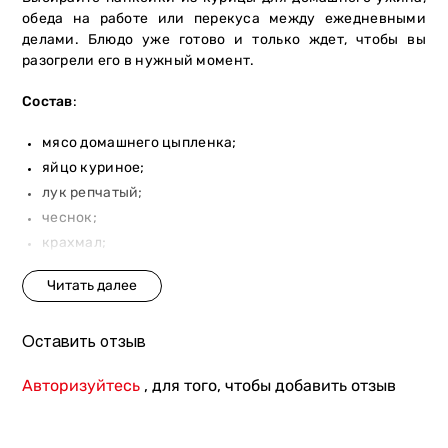
обеда на работе или перекуса между ежедневными
делами. Блюдо уже готово и только ждет, чтобы вы
разогрели его в нужный момент.
Состав
:
мясо домашнего цыпленка;
яйцо куриное;
лук репчатый;
чеснок;
крахмал;
соль.
Вес: 300 г.
Оставить отзыв
Заказывайте панкейки из курицы от «Мястории», чтобы
получить свежее и вкусное ресторанное блюдо без
Авторизуйтесь
, для того, чтобы добавить отзыв
лишнего ожидания на его приготовление. Оформить
заказ можно на сайте, в приложении или в чат боте.
Кроме того, блюдо можно приобрести в каждом