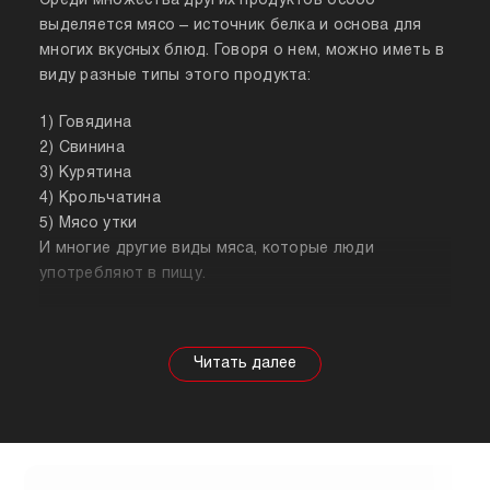
Среди множества других продуктов особо
выделяется мясо – источник белка и основа для
многих вкусных блюд. Говоря о нем, можно иметь в
виду разные типы этого продукта:
1) Говядина
2) Свинина
3) Курятина
4) Крольчатина
5) Мясо утки
И многие другие виды мяса, которые люди
употребляют в пищу.
Собираясь купить мясо, стоит знать о его
полезных свойствах. Важно понимать, что в
зависимости от животного свойства продукта
будут меняться, так же как и рекомендации по
приготовлению. Например, свинина лучше всего
подходит для шашлыка, а мясо перепела отлично
подойдет для людей, которые сидят на диете.