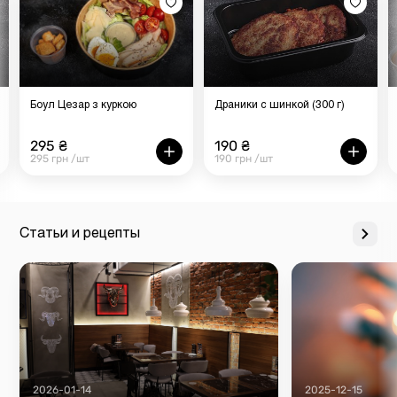
Боул Цезар з куркою
Драники с шинкой (300 г)
295 ₴
190 ₴
295 грн /шт
190 грн /шт
Статьи и рецепты
2026-01-14
2025-12-15