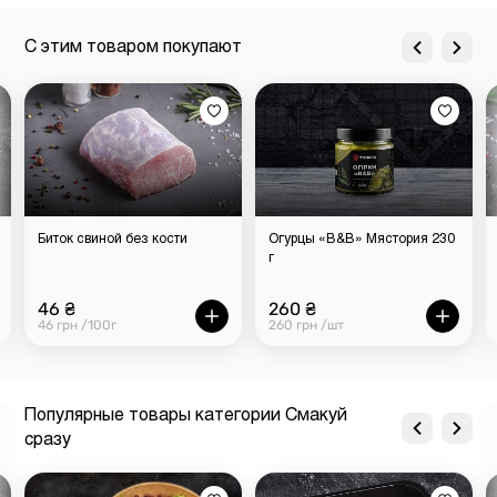
магазине-ресторане «Мястория».
С этим товаром покупают
Биток свиной без кости
Огурцы «В&B» Мястория 230
г
46 ₴
260 ₴
46 грн /100г
260 грн /шт
Популярные товары категории Смакуй
сразу